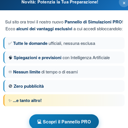
×
Novità: Potenzia la Tua Preparazione!
Sul sito ora trovi il nostro nuovo
Pannello di Simulazioni PRO
!
Ecco
alcuni dei vantaggi esclusivi
a cui accedi sbloccandolo:
ultraleggero a salire
✅
Tutte le domande
ufficiali, nessuna esclusa
rantire ancora una certa portanza
🧠
Spiegazioni e previsioni
con Intelligenza Artificiale
♾️
Nessun limite
di tempo o di esami
a 133 di 142
Domanda successiva
🚫
Zero pubblicità
✨
...e tanto altro!
e a tempo VDS Ultraleggero a Motore
Allenamento VDS - Tecnologia e Prestazioni
💻 Scopri il Pannello PRO