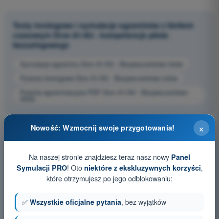
Testy treningowe i symulacje egzaminów z limitem
czasowym Dron A1/A3 - kompetencje pilota
bezzałogowego
Symulacja egzaminu Dron A1/A3 - Bezpieczeństwo lotów
Pytania treningowe Dron A1/A3 - Bezpieczeństwo lotów
Pytania egzaminacyjne PDF Dron A1/A3 - Bezpieczeństwo
lotów
×
Nowość: Wzmocnij swoje przygotowania!
Na naszej stronie znajdziesz teraz nasz nowy
Panel
! Oto
,
Symulacji PRO
niektóre z ekskluzywnych korzyści
które otrzymujesz po jego odblokowaniu:
✅
Wszystkie oficjalne pytania
, bez wyjątków