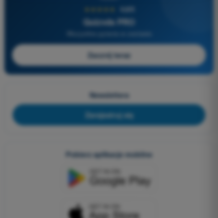
★★★★★
4,6/5
Quizvds PRO
Wszystkie pytania w zestawie
Zacznij teraz
Newslettera
Zarejestruj się
Pobierz aplikacje mobilne