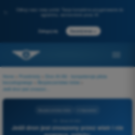
Odkryj nasz nowy portal: Twoje kompletne przygotowanie do
✨
egzaminu, wzmocnione przez AI
→
Zaloguj się
Zacznij teraz
Home
>
Przedmioty
>
Dron A1/A3 - kompetencje pilota
bezzałogowego
>
Bezpieczeństwo lotów
>
Jeśli dron jest znoszony przez wiatr i nie powraca, należy:
Bezpieczeństwo lotów
4 Odpowiedzi
10 - Dron A1/A3 -
Jeśli dron jest znoszony przez wiatr i nie
powraca, należy: