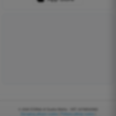
© 2026
EGWeb di Guatta Mattia - VAT: 04768540983
Zarządzaj plikami cookie
|
Polityka plików cookie
|