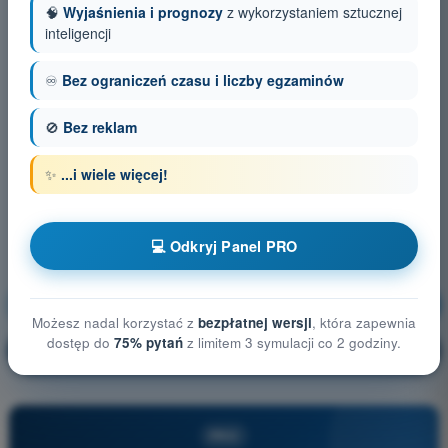
🧠
Wyjaśnienia i prognozy
z wykorzystaniem sztucznej
inteligencji
♾️
Bez ograniczeń czasu i liczby egzaminów
🚫
Bez reklam
✨
...i wiele więcej!
💻 Odkryj Panel PRO
Bezpieczeństwo lotów
Trening!
Możesz nadal korzystać z
bezpłatnej wersji
, która zapewnia
dostęp do
75% pytań
z limitem 3 symulacji co 2 godziny.
Wyjaśnienie pytania
🔒
PRO
PRO