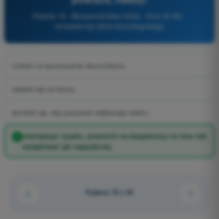
Pytanie 10 - Bezpieczeństwo lotów - Dron A1/A3 -
kompetencje pilota bezzałogowego
czekać na wyczerpanie akumulatora.
oddalić się od drona.
wznieść się, aby poszukać większego wiatru.
zmniejszyć ryzyko, powrócić na bezpieczny tor lotu lub
wylądować jak najszybciej.
Pytanie 10 z 44