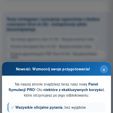
Testy treningowe i symulacje egzaminów z limitem
czasowym Dron A1/A3 - kompetencje pilota
bezzałogowego
Symulacja egzaminu Dron A1/A3 - Bezpieczeństwo lotów
Pytania treningowe Dron A1/A3 - Bezpieczeństwo lotów
Pytania egzaminacyjne PDF Dron A1/A3 - Bezpieczeństwo
lotów
×
Nowość: Wzmocnij swoje przygotowania!
Na naszej stronie znajdziesz teraz nasz nowy
Panel
! Oto
,
Symulacji PRO
niektóre z ekskluzywnych korzyści
które otrzymujesz po jego odblokowaniu:
✅
Wszystkie oficjalne pytania
, bez wyjątków