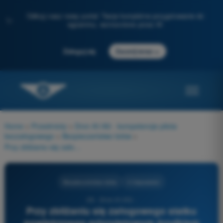
Odkryj nasz nowy portal: Twoje kompletne przygotowanie do
✨
egzaminu, wzmocnione przez AI
→
Zaloguj się
Zacznij teraz
Home
>
Przedmioty
>
Dron A1/A3 - kompetencje pilota
bezzałogowego
>
Bezpieczeństwo lotów
>
Przy zbliżaniu się załogowego statku powietrznego priorytetowym środkiem bezpieczeństwa jest:
Bezpieczeństwo lotów
4 Odpowiedzi
26 - Dron A1/A3 -
Przy zbliżaniu się załogowego statku
powietrznego priorytetowym środkiem