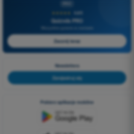
PRO
★★★★★
4,6/5
Quizvds PRO
Wszystkie pytania w zestawie
Zacznij teraz
Newslettera
Zarejestruj się
Pobierz aplikacje mobilne