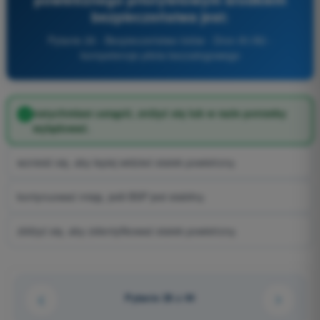
bezpieczeństwa jest:
Pytanie 26 - Bezpieczeństwo lotów - Dron A1/A3 -
kompetencje pilota bezzałogowego
natychmiast ustąpić, zniżyć się lub w razie potrzeby
wylądować.
wznieść się, aby lepiej widzieć statek powietrzny.
kontynuować misję, jeśli BSP jest stabilny.
zbliżyć się, aby zidentyfikować statek powietrzny.
Pytanie 26 z 44