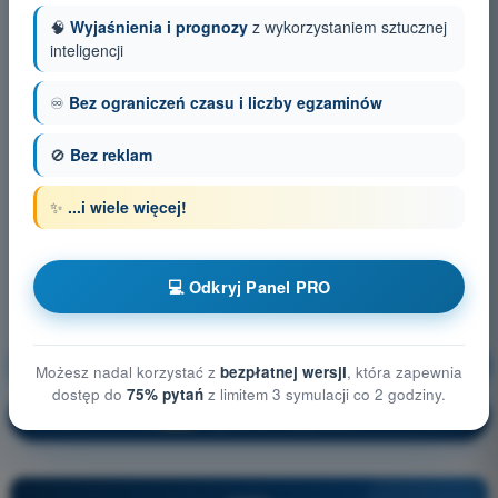
🧠
Wyjaśnienia i prognozy
z wykorzystaniem sztucznej
inteligencji
♾️
Bez ograniczeń czasu i liczby egzaminów
🚫
Bez reklam
✨
...i wiele więcej!
💻 Odkryj Panel PRO
Bezpieczeństwo lotów
Trening!
Możesz nadal korzystać z
bezpłatnej wersji
, która zapewnia
dostęp do
75% pytań
z limitem 3 symulacji co 2 godziny.
Wyjaśnienie pytania
🔒
PRO