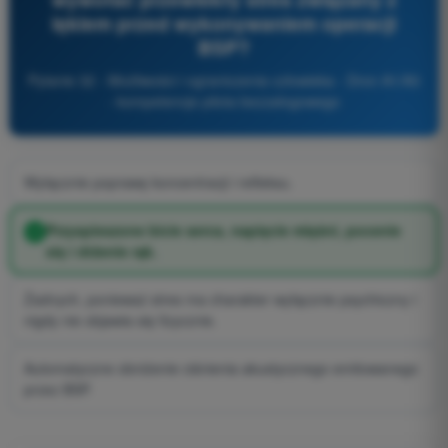
lękiem przed wykonywaniem operacji
BSP?
Pytanie 32 - Możliwości i ograniczenia człowieka - Dron A1/A3
- kompetencje pilota bezzałogowego
Wyłącznie poprawę koncentracji i refleksu.
Przyspieszone bicie serca, napięcie mięśni, pocenie
się i drżenie rąk.
Żadnych, ponieważ stres ma charakter wyłącznie psychiczny i
nigdy nie objawia się fizycznie.
Automatyczne obniżenie ciśnienia akustycznego emitowanego
przez BSP.