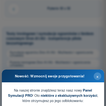
Pytanie 32 z 32
Testy treningowe i symulacje egzaminów z limitem
czasowym Dron A1/A3 - kompetencje pilota
bezzałogowego
Symulacja egzaminu Dron A1/A3 - Możliwości i ograniczenia
człowieka
Pytania treningowe Dron A1/A3 - Możliwości i ograniczenia
człowieka
Pytania egzaminacyjne PDF Dron A1/A3 - Możliwości i
×
ograniczenia człowieka
Nowość: Wzmocnij swoje przygotowania!
Na naszej stronie znajdziesz teraz nasz nowy
Panel
! Oto
,
Symulacji PRO
niektóre z ekskluzywnych korzyści
które otrzymujesz po jego odblokowaniu: