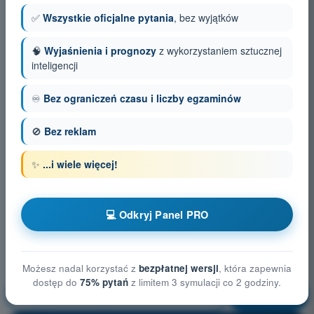
✅
Wszystkie oficjalne pytania
, bez wyjątków
🧠
Wyjaśnienia i prognozy
z wykorzystaniem sztucznej
inteligencji
♾️
Bez ograniczeń czasu i liczby egzaminów
🚫
Bez reklam
✨
...i wiele więcej!
💻 Odkryj Panel PRO
Możesz nadal korzystać z
bezpłatnej wersji
, która zapewnia
dostęp do
75% pytań
z limitem 3 symulacji co 2 godziny.
Możliwości i ograniczenia człowieka
Trening!