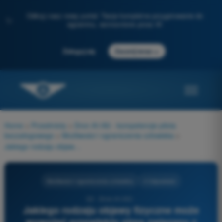
Odkryj nasz nowy portal: Twoje kompletne przygotowanie do
✨
egzaminu, wzmocnione przez AI
→
Zaloguj się
Zacznij teraz
Home
>
Przedmioty
>
Dron A1/A3 - kompetencje pilota
bezzałogowego
>
Możliwości i ograniczenia człowieka
>
Jakiego rodzaju objawy fizyczne może wywołać przewlekły stres związany z lękiem przed wykonywaniem operacji BSP?
Możliwości i ograniczenia człowieka
4 Odpowiedzi
32 - Dron A1/A3 -
Jakiego rodzaju objawy fizyczne może
wywołać przewlekły stres związany z