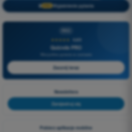
Wyjaśnienie pytania
🔒
PRO
PRO
★★★★★
4,6/5
Quizvds PRO
Wszystkie pytania w zestawie
Zacznij teraz
Newslettera
Zarejestruj się
Pobierz aplikacje mobilne