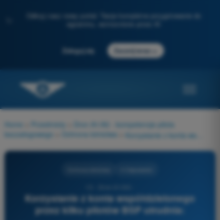
Odkryj nasz nowy portal: Twoje kompletne przygotowanie do
✨
egzaminu, wzmocnione przez AI
→
Zaloguj się
Zacznij teraz
Home
>
Przedmioty
>
Dron A1/A3 - kompetencje pilota
bezzałogowego
>
Ochrona lotnictwa
>
Korzystanie z konta współdzielonego przez kilku pilotów BSP utrudnia:
Ochrona lotnictwa
4 Odpowiedzi
13 - Dron A1/A3 -
Korzystanie z konta współdzielonego
przez kilku pilotów BSP utrudnia: