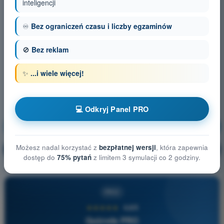
inteligencji
♾️
Bez ograniczeń czasu i liczby egzaminów
🚫
Bez reklam
✨
...i wiele więcej!
💻 Odkryj Panel PRO
Ochrona lotnictwa
Trening!
Możesz nadal korzystać z
bezpłatnej wersji
, która zapewnia
Wyjaśnienie pytania
🔒
PRO
dostęp do
75% pytań
z limitem 3 symulacji co 2 godziny.
PRO
★★★★★
4,6/5
Quizvds PRO