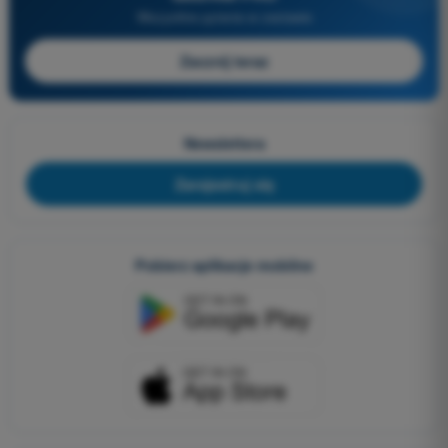
Wszystkie pytania w zestawie
Zacznij teraz
Newslettera
Zarejestruj się
Pobierz aplikacje mobilne