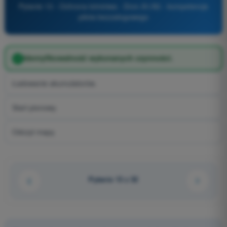
Pytanie 13 - Ochrona lotnictwa - Dron A1/A3 - kompetencje
pilota bezzałogowego
Identyfikowalność wykonanych czynności.
Ładowanie akumulatorów.
Start pionowy.
Odczyt mapy.
Pytanie 13 z 32