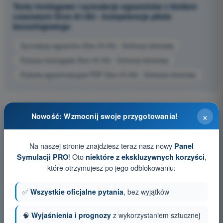
Testy treningowe i symulacje egzaminów z limitem
czasowym Dron A1/A3 - kompetencje pilota
bezzałogowego
Symulacja egzaminu Dron A1/A3 - Ochrona lotnictwa
Pytania treningowe Dron A1/A3 - Ochrona lotnictwa
Pytania egzaminacyjne PDF Dron A1/A3 - Ochrona lotnictwa
×
Nowość: Wzmocnij swoje przygotowania!
Na naszej stronie znajdziesz teraz nasz nowy
Panel
! Oto
,
Symulacji PRO
niektóre z ekskluzywnych korzyści
które otrzymujesz po jego odblokowaniu:
✅
Wszystkie oficjalne pytania
, bez wyjątków
🧠
Wyjaśnienia i prognozy
z wykorzystaniem sztucznej