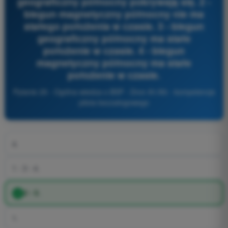
geograficzny północny pokrywają się. 2 -
biegun magnetyczny północny nie ma
stałego położenia w czasie. 3 - biegun
geograficzny północny ma stałe
położenie w czasie. 4 - biegun
magnetyczny północny ma stałe
położenie w czasie.
Pytanie 29 - Ogólna wiedza o BSP - Dron A1/A3 - kompetencje
pilota bezzałogowego
4.
1 - 3 - 4.
2 - 3.
1.