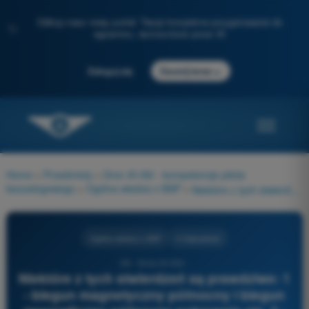
Odkryj nasz nowy portal: Twoje kompletne przygotowanie do
✨
egzaminu, wzmocnione przez AI
→
Zaloguj się
Zacznij teraz
Home
>
Przedmioty
>
Dron A1/A3 - kompetencje pilota
bezzałogowego
>
Ogólna wiedza o BSP
>
Niektóre z tych stwierdzeń są prawdziwe: 1 - biegun magnetyczny północny i biegun geograficzny północny pokrywają się. 2 - biegun magnetyczny północny nie ma stałego położenia w czasie. 3 - biegun geograficzny północny ma stałe położenie w czasie. 4 - biegun magnetyczny północny ma stałe położenie w czasie.
Ogólna wiedza o BSP
4 Odpowiedzi
29 - Dron A1/A3 -
Niektóre z tych stwierdzeń są prawdziwe: 1
- biegun magnetyczny północny i biegun