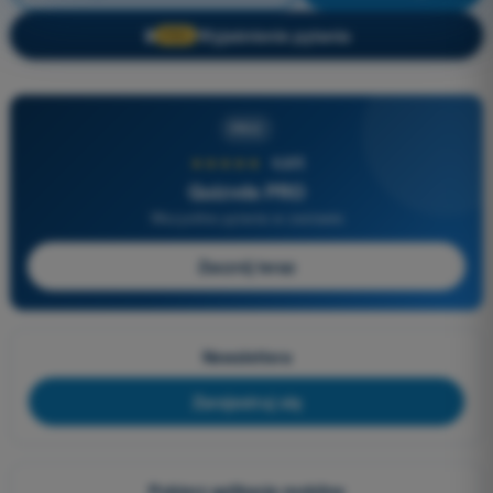
Wyjaśnienie pytania
🔒
PRO
PRO
★★★★★
4,6/5
Quizvds PRO
Wszystkie pytania w zestawie
Zacznij teraz
Newslettera
Zarejestruj się
Pobierz aplikacje mobilne