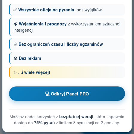
✅
Wszystkie oficjalne pytania
, bez wyjątków
🧠
Wyjaśnienia i prognozy
z wykorzystaniem sztucznej
inteligencji
♾️
Bez ograniczeń czasu i liczby egzaminów
🚫
Bez reklam
✨
...i wiele więcej!
💻 Odkryj Panel PRO
Możesz nadal korzystać z
bezpłatnej wersji
, która zapewnia
dostęp do
75% pytań
z limitem 3 symulacji co 2 godziny.
Ogólna wiedza o BSP
Trening!