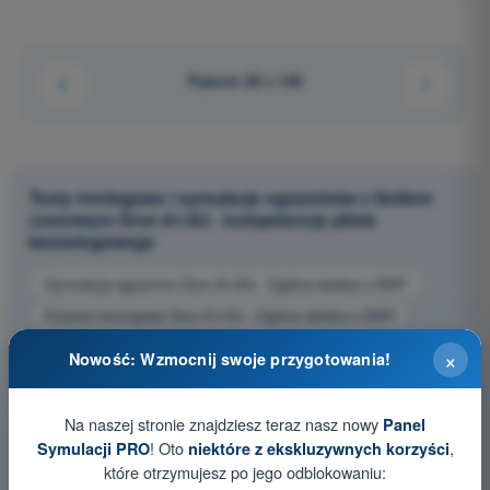
Pytanie 29 z 105
Testy treningowe i symulacje egzaminów z limitem
czasowym Dron A1/A3 - kompetencje pilota
bezzałogowego
Symulacja egzaminu Dron A1/A3 - Ogólna wiedza o BSP
Pytania treningowe Dron A1/A3 - Ogólna wiedza o BSP
Pytania egzaminacyjne PDF Dron A1/A3 - Ogólna wiedza o
×
Nowość: Wzmocnij swoje przygotowania!
BSP
Na naszej stronie znajdziesz teraz nasz nowy
Panel
! Oto
,
Symulacji PRO
niektóre z ekskluzywnych korzyści
które otrzymujesz po jego odblokowaniu: