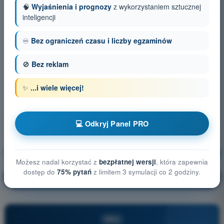
🧠
Wyjaśnienia i prognozy
z wykorzystaniem sztucznej
inteligencji
♾️
Bez ograniczeń czasu i liczby egzaminów
🚫
Bez reklam
✨
...i wiele więcej!
💻 Odkryj Panel PRO
Ogólna wiedza o BSP
Trening!
Możesz nadal korzystać z
bezpłatnej wersji
, która zapewnia
dostęp do
75% pytań
z limitem 3 symulacji co 2 godziny.
Wyjaśnienie pytania
🔒
PRO
PRO