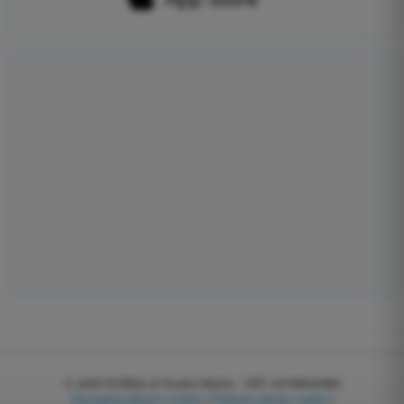
© 2026
EGWeb di Guatta Mattia - VAT: 04768540983
Zarządzaj plikami cookie
|
Polityka plików cookie
|