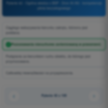
Pytanie 42 - Ogólna wiedza o BSP - Dron A1/A3 - kompetencje
pilota bezzałogowego
Ciągłego wskazywania kierunku zakrętu, któremu jest
poddana.
Pozostawania nieruchomo zorientowaną w przestrzeni.
Podążania za kierunkiem ruchu obiektu, do którego jest
przymocowana.
Całkowitej niewrażliwości na przyspieszenia.
Pytanie 42 z 105