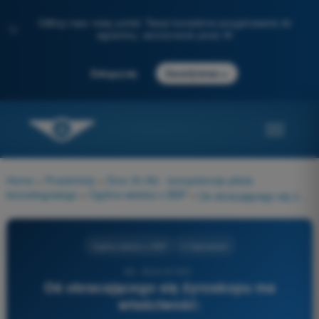
Odkryj nasz nowy portal: Twoje kompletne przygotowanie do
✨
egzaminu, wzmocnione przez AI
→
Zaloguj się
Zacznij teraz
Home
>
Przedmioty
>
Dron A1/A3 - kompetencje pilota
bezzałogowego
>
Ogólna wiedza o BSP
>
Oś obracającego się żyroskopu ma właściwość:
Ogólna wiedza o BSP
4 Odpowiedzi
42 - Dron A1/A3 -
Oś obracającego się żyroskopu ma
właściwość: