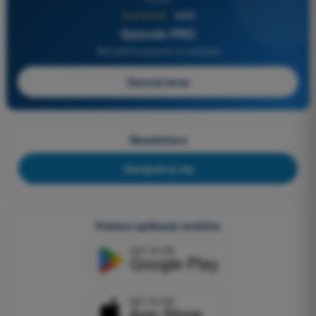
★★★★★
4,6/5
Quizvds PRO
Wszystkie pytania w zestawie
Zacznij teraz
Newslettera
Zarejestruj się
Pobierz aplikacje mobilne