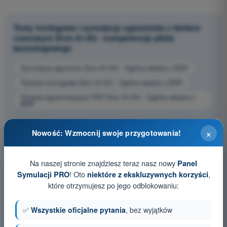
Testy treningowe i symulacje egzaminów z limitem
czasowym Dron A1/A3 - kompetencje pilota
bezzałogowego
Symulacja egzaminu Dron A1/A3 - Ogólna wiedza o BSP
Pytania treningowe Dron A1/A3 - Ogólna wiedza o BSP
Pytania egzaminacyjne PDF Dron A1/A3 - Ogólna wiedza o
BSP
×
Nowość: Wzmocnij swoje przygotowania!
Na naszej stronie znajdziesz teraz nasz nowy
Panel
! Oto
,
Symulacji PRO
niektóre z ekskluzywnych korzyści
które otrzymujesz po jego odblokowaniu:
✅
Wszystkie oficjalne pytania
, bez wyjątków