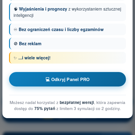
🧠
Wyjaśnienia i prognozy
z wykorzystaniem sztucznej
inteligencji
♾️
Bez ograniczeń czasu i liczby egzaminów
🚫
Bez reklam
✨
...i wiele więcej!
💻 Odkryj Panel PRO
Ogólna wiedza o BSP
Trening!
Możesz nadal korzystać z
bezpłatnej wersji
, która zapewnia
dostęp do
75% pytań
z limitem 3 symulacji co 2 godziny.
Wyjaśnienie pytania
🔒
PRO