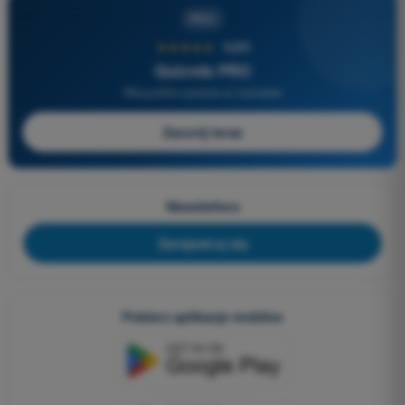
PRO
★★★★★
4,6/5
Quizvds PRO
Wszystkie pytania w zestawie
Zacznij teraz
Newslettera
Zarejestruj się
Pobierz aplikacje mobilne