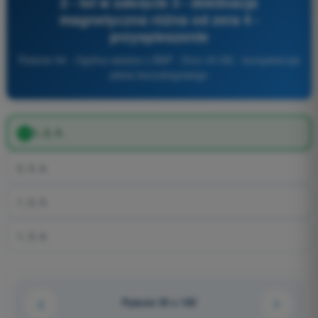
2 - lot w zakręcie 3 - deklinacja
magnetyczna różna od zera 4 -
przyspieszenie
Pytanie 54 - Ogólna wiedza o BSP - Dron A1/A3 - kompetencje
pilota bezzałogowego
1, 2, 4.
2, 3, 4.
1, 2, 3.
1, 3, 4.
Pytanie 54 z 105