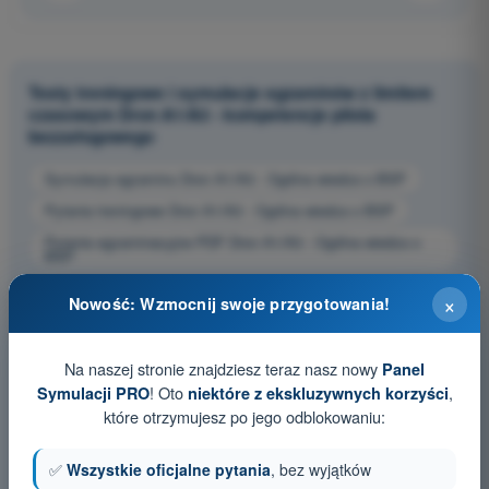
Testy treningowe i symulacje egzaminów z limitem
czasowym Dron A1/A3 - kompetencje pilota
bezzałogowego
Symulacja egzaminu Dron A1/A3 - Ogólna wiedza o BSP
Pytania treningowe Dron A1/A3 - Ogólna wiedza o BSP
Pytania egzaminacyjne PDF Dron A1/A3 - Ogólna wiedza o
BSP
×
Nowość: Wzmocnij swoje przygotowania!
Na naszej stronie znajdziesz teraz nasz nowy
Panel
! Oto
,
Symulacji PRO
niektóre z ekskluzywnych korzyści
które otrzymujesz po jego odblokowaniu:
✅
Wszystkie oficjalne pytania
, bez wyjątków