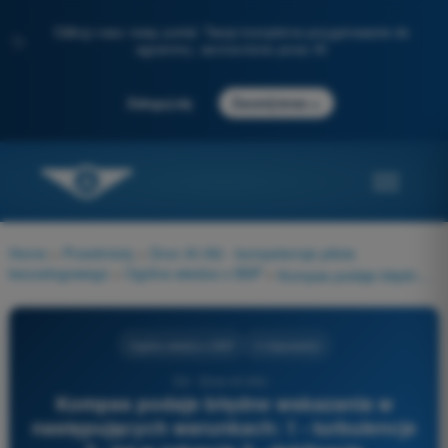
Odkryj nasz nowy portal: Twoje kompletne przygotowanie do
✨
egzaminu, wzmocnione przez AI
→
Zaloguj się
Zacznij teraz
Home
>
Przedmioty
>
Dron A1/A3 - kompetencje pilota
bezzałogowego
>
Ogólna wiedza o BSP
>
Kompas podaje błędne wskazania w następujących warunkach: 1 - turbulencje 2 - lot w zakręcie 3 - deklinacja magnetyczna różna od zera 4 - przyspieszenie
Ogólna wiedza o BSP
4 Odpowiedzi
54 - Dron A1/A3 -
Kompas podaje błędne wskazania w
następujących warunkach: 1 - turbulencje