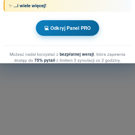
✨
...i wiele więcej!
z limitem czasowym Dron A1/A3 - kompetencje
💻 Odkryj Panel PRO
SP
Pytania treningowe Dron A1/A3 - Ogólna wiedza o BSP
dza o BSP
Możesz nadal korzystać z
bezpłatnej wersji
, która zapewnia
dostęp do
75% pytań
z limitem 3 symulacji co 2 godziny.