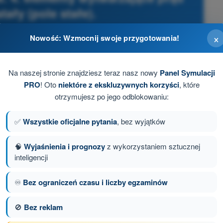
tały (pole stałe).
ron A1/A3 - kompetencje pilota bezzałogowego
×
Nowość: Wzmocnij swoje przygotowania!
Na naszej stronie znajdziesz teraz nasz nowy
Panel Symulacji
PRO
! Oto
niektóre z ekskluzywnych korzyści
, które
otrzymujesz po jego odblokowaniu:
✅
Wszystkie oficjalne pytania
, bez wyjątków
🧠
Wyjaśnienia i prognozy
z wykorzystaniem sztucznej
inteligencji
♾️
Bez ograniczeń czasu i liczby egzaminów
anie 81 z 105
Następne pytanie
🚫
Bez reklam