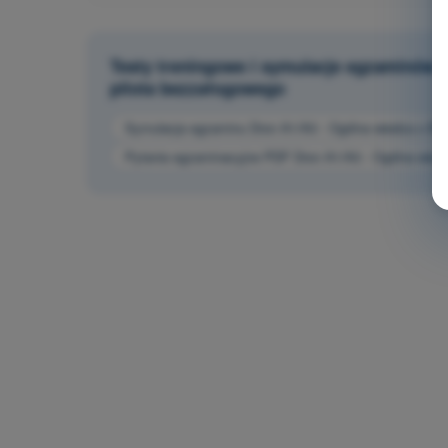
Testy treningowe i symulacje egzaminów 
pilota bezzałogowego
Symulacja egzaminu Dron A1/A3 - Ogólna wiedza o B
Pytania egzaminacyjne PDF Dron A1/A3 - Ogólna wie