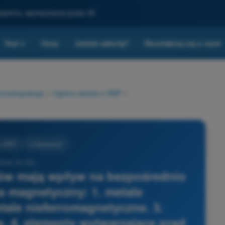
gzaminu, wzmocnione przez AI
Test
Ceny
Jesteś szkołą?
Skontaktuj się z nami
▾
bezzałogowego
>
Ogólna wiedza o BSP
>
 o BSP
4 Odpowiedzi
 Dron A1/A3 -
tów mają wpływ na bezpośrednio
 magnetyczny: 1. metale
tale nieferromagnetyczne. 3.
 4. elementy wytwarzające prąd