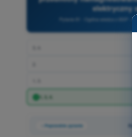
elektryczny s
Pytanie 81 - Ogólna wiedza o BSP - D
3, 4.
2.
1, 3.
1, 3, 4.
Poprzednie pytanie
Pyt