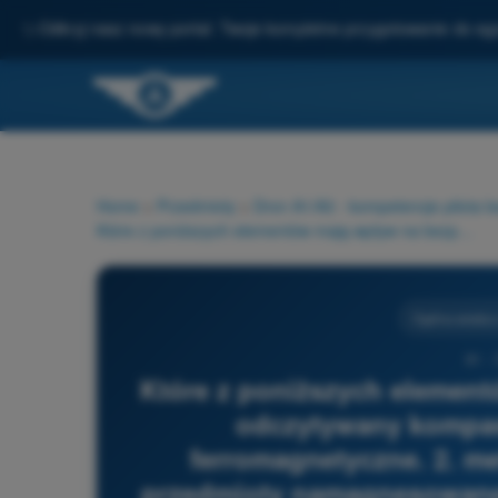
✨
Odkryj nasz nowy portal: Twoje kompletne przygotowanie do e
Home
>
Przedmioty
>
Dron A1/A3 - kompetencje pilota 
Które z poniższych elementów mają wpływ na bezpośrednio odczytywany kompas magnetyczny: 1. metale ferromagnetyczne. 2. metale nieferromagnetyczne. 3. przedmioty namagnesowane. 4. elementy wytwarzające prąd elektryczny stały (pole stałe).
Ogólna wiedza
81 -
Które z poniższych elemen
odczytywany kompas
ferromagnetyczne. 2. me
przedmioty namagnesowane.