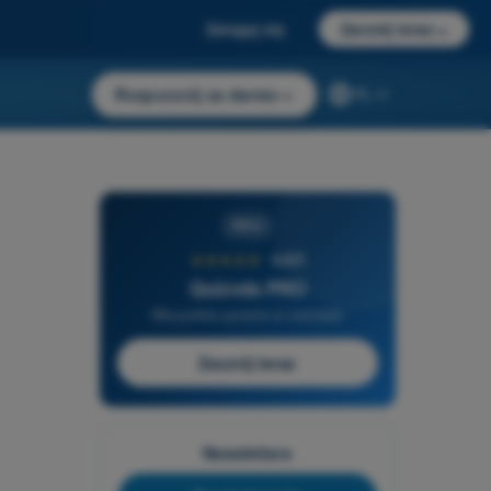
Zaloguj się
Zacznij teraz
→
Rozpocznij za darmo
→
PL
PRO
★★★★★
4,6/5
Quizvds PRO
Wszystkie pytania w zestawie
Zacznij teraz
Newslettera