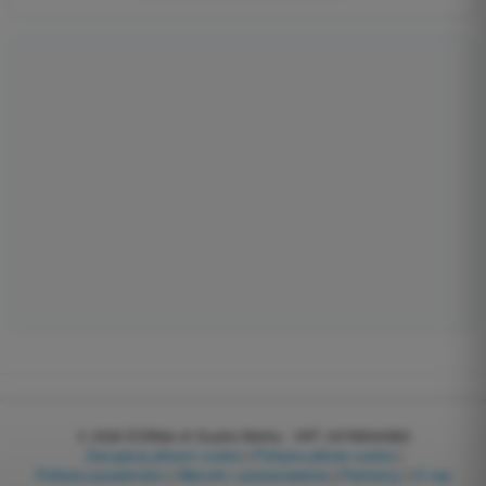
© 2026
EGWeb di Guatta Mattia - VAT: 04768540983
Zarządzaj plikami cookie
|
Polityka plików cookie
|
Polityka prywatności
|
Warunki i postanowienia
|
Partnerzy
|
O nas