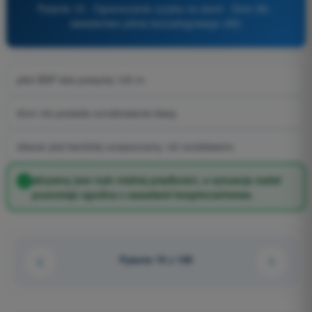
Pytanie 15 - Ograniczanie ryzyka na ziemi - Dron A2 -
świadectwo pilota bezzałogowego (A2)
pilot BSP lata powyżej 120 m.
dron nie posiada oznakowania klasy.
obszar jest bardziej uczęszczany, niż oczekiwano.
aktywny jest tryb niskiej prędkości, a sytuacja nadal
pozostaje zgodna z zasadami bezpieczeństwa.
Pytanie 15 z 100