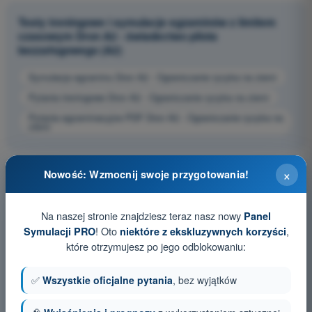
Testy treningowe i symulacje egzaminów z limitem
czasowym Dron A2 - świadectwo pilota
bezzałogowego (A2)
Symulacja egzaminu Dron A2 - Ograniczanie ryzyka na ziemi
Pytania treningowe Dron A2 - Ograniczanie ryzyka na ziemi
Pytania egzaminacyjne PDF Dron A2 - Ograniczanie ryzyka na
ziemi
×
Nowość: Wzmocnij swoje przygotowania!
Na naszej stronie znajdziesz teraz nasz nowy
Panel
! Oto
,
Symulacji PRO
niektóre z ekskluzywnych korzyści
które otrzymujesz po jego odblokowaniu:
✅
Wszystkie oficjalne pytania
, bez wyjątków