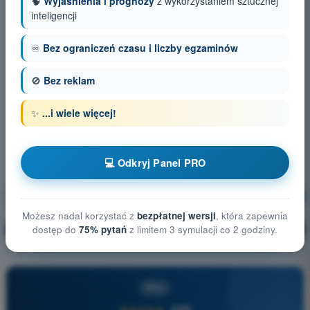
🧠
Wyjaśnienia i prognozy
z wykorzystaniem sztucznej
inteligencji
♾️
Bez ograniczeń czasu i liczby egzaminów
🚫
Bez reklam
✨
...i wiele więcej!
💻 Odkryj Panel PRO
Ograniczanie ryzyka na ziemi
Trening!
Możesz nadal korzystać z
bezpłatnej wersji
, która zapewnia
Wyjaśnienie pytania
🔒
dostęp do
75% pytań
z limitem 3 symulacji co 2 godziny.
PRO
PRO
★★★★★
4,6/5