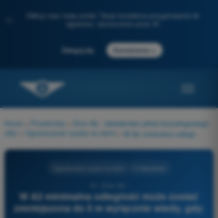
Odkryj nasz nowy portal: Twoje kompletne przygotowanie do
✨
egzaminu, wzmocnione przez AI
→
Zaloguj się
Zacznij teraz
Home
>
Przedmioty
>
Dron A2 - świadectwo pilota bezzałogowego
(A2)
>
Ograniczanie ryzyka na ziemi
>
W A2 minimalna odległość może zostać zmniejszona do 5 m wyłącznie wtedy, gdy:
Ograniczanie ryzyka na ziemi
4 Odpowiedzi
15 - Dron A2 -
W A2 minimalna odległość może zostać
zmniejszona do 5 m wyłącznie wtedy, gdy: