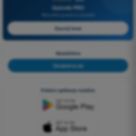
Quizvds PRO
Wszystkie pytania w zestawie
Zacznij teraz
Newslettera
Zarejestruj się
Pobierz aplikacje mobilne