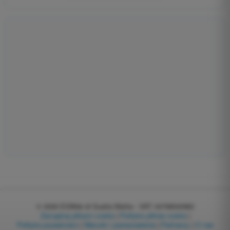
© 2026
EGWeb di Guatta Mattia - VAT: 04768540983
Zarządzaj plikami cookie
|
Polityka plików cookie
|
Polityka prywatności
|
Warunki i postanowienia
|
Partnerzy
|
O nas