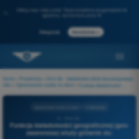
Odkryj nasz nowy portal: Twoje kompletne przygotowanie do
✨
egzaminu, wzmocnione przez AI
→
Zaloguj się
Zacznij teraz
Home
>
Przedmioty
>
Dron A2 - świadectwo pilota bezzałogowego
(A2)
>
Ograniczanie ryzyka na ziemi
>
Funkcja świadomości geograficznej (geo-awareness) służy głównie do:
Ograniczanie ryzyka na ziemi
4 Odpowiedzi
41 - Dron A2 -
Funkcja świadomości geograficznej (geo-
awareness) służy głównie do: