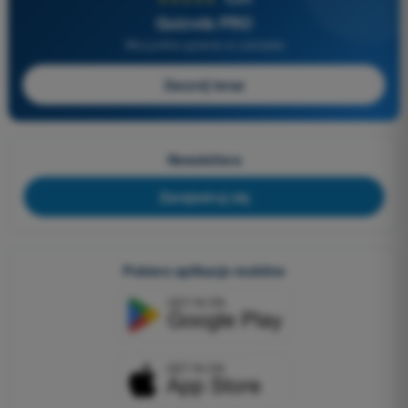
Quizvds PRO
Wszystkie pytania w zestawie
Zacznij teraz
Newslettera
Zarejestruj się
Pobierz aplikacje mobilne