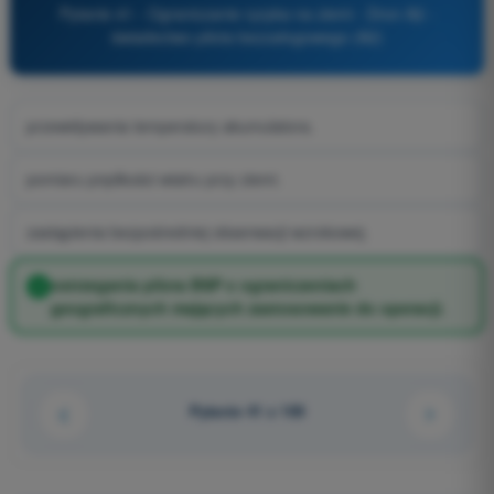
Pytanie 41 - Ograniczanie ryzyka na ziemi - Dron A2 -
świadectwo pilota bezzałogowego (A2)
przewidywania temperatury akumulatora.
pomiaru prędkości wiatru przy ziemi.
zastąpienia bezpośredniej obserwacji wzrokowej.
ostrzegania pilota BSP o ograniczeniach
geograficznych mających zastosowanie do operacji.
Pytanie 41 z 100