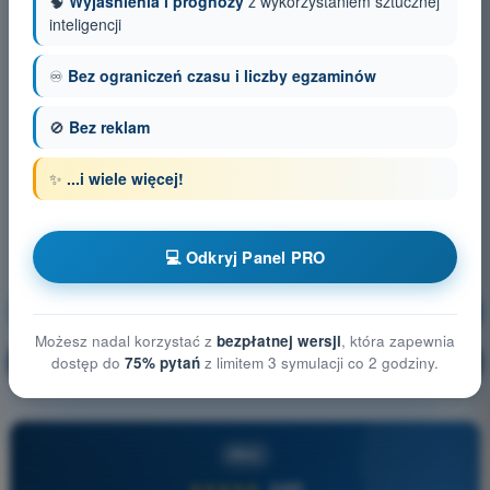
🧠
Wyjaśnienia i prognozy
z wykorzystaniem sztucznej
inteligencji
♾️
Bez ograniczeń czasu i liczby egzaminów
🚫
Bez reklam
✨
...i wiele więcej!
💻 Odkryj Panel PRO
Ograniczanie ryzyka na ziemi
Trening!
Możesz nadal korzystać z
bezpłatnej wersji
, która zapewnia
Wyjaśnienie pytania
🔒
dostęp do
75% pytań
z limitem 3 symulacji co 2 godziny.
PRO
PRO
★★★★★
4,6/5