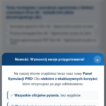
Testy treningowe i symulacje egzaminów z limitem
czasowym Dron A2 - świadectwo pilota
bezzałogowego (A2)
Symulacja egzaminu Dron A2 - Ograniczanie ryzyka na ziemi
Pytania treningowe Dron A2 - Ograniczanie ryzyka na ziemi
Pytania egzaminacyjne PDF Dron A2 - Ograniczanie ryzyka na
ziemi
×
Nowość: Wzmocnij swoje przygotowania!
Na naszej stronie znajdziesz teraz nasz nowy
Panel
! Oto
,
Symulacji PRO
niektóre z ekskluzywnych korzyści
które otrzymujesz po jego odblokowaniu:
✅
Wszystkie oficjalne pytania
, bez wyjątków