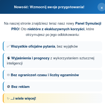
×
Nowość: Wzmocnij swoje przygotowania!
lotu a osobami postronnymi
Na naszej stronie znajdziesz teraz nasz nowy
Panel Symulacji
PRO
! Oto
niektóre z ekskluzywnych korzyści
, które
otrzymujesz po jego odblokowaniu:
✅
Wszystkie oficjalne pytania
, bez wyjątków
🧠
Wyjaśnienia i prognozy
z wykorzystaniem sztucznej
inteligencji
anie 7 z 100
Następne pytanie
♾️
Bez ograniczeń czasu i liczby egzaminów
🚫
Bez reklam
z limitem czasowym Dron A2 - świadectwo pilota
✨
...i wiele więcej!