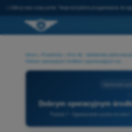
✨
Odkryj nasz nowy portal: Twoje kompletne przygotowanie do e
Home
>
Przedmioty
>
Dron A2 - świadectwo pilota bezz
Dobrym operacyjnym środkiem ograniczającym ryzyko jest:
Ograniczanie ryzyk
7 
Dobrym operacyjnym środki
Pytanie 7 - Ograniczanie ryzyka na ziemi