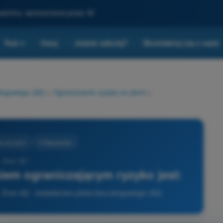
gzaminu, wzmocnione przez AI
Test
Ceny
Jesteś szkołą?
Skontaktuj się z nami
▾
ałogowego (A2)
>
Ograniczanie ryzyka na ziemi
>
a na ziemi
4 Odpowiedzi
- Dron A2 -
em ograniczającym ryzyko jest:
 - Dron A2 - świadectwo pilota bezzałogowego (A2)