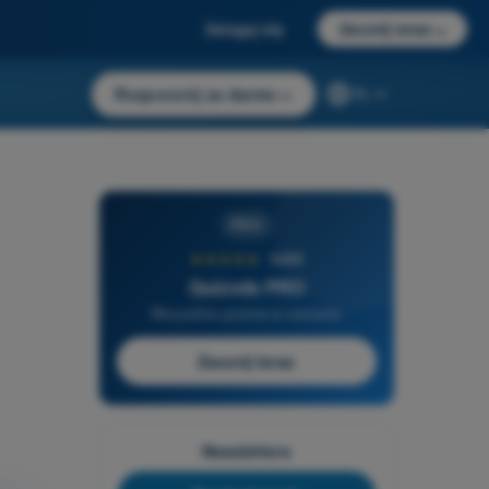
Zaloguj się
Zacznij teraz
→
Rozpocznij za darmo
→
PL
PRO
★★★★★
4,6/5
Quizvds PRO
Wszystkie pytania w zestawie
Zacznij teraz
Newslettera