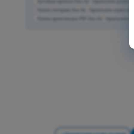
Symulacja egzaminu Dron A2 - Ograniczanie ryzyka na
Pytania treningowe Dron A2 - Ograniczanie ryzyka na z
Pytania egzaminacyjne PDF Dron A2 - Ograniczanie ry