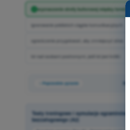
wyznaczenie strefy buforowej między torem 
ignorowanie pobliskich ciągów komunikacyjnych
ograniczenie przygotowań, aby zmniejszyć stres
lot nad osobami postronnymi, jeśli lot jest krótki
Poprzednie pytanie
Pyt
Testy treningowe i symulacje egzaminów 
bezzałogowego (A2)