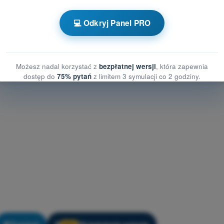
 ziemi
iemi
💻 Odkryj Panel PRO
zyka na ziemi
Możesz nadal korzystać z
bezpłatnej wersji
, która zapewnia
dostęp do
75% pytań
z limitem 3 symulacji co 2 godziny.