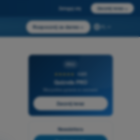
Zaloguj się
Zacznij teraz
→
Rozpocznij za darmo
→
PL
PRO
★★★★★
4,6/5
Quizvds PRO
Wszystkie pytania w zestawie
Zacznij teraz
Newslettera