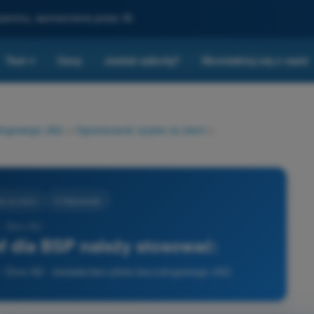
gzaminu, wzmocnione przez AI
Test
Ceny
Jesteś szkołą?
Skontaktuj się z nami
▾
ałogowego (A2)
>
Ograniczanie ryzyka na ziemi
>
a na ziemi
4 Odpowiedzi
- Dron A2 -
ef dla BSP należy stosować:
 - Dron A2 - świadectwo pilota bezzałogowego (A2)