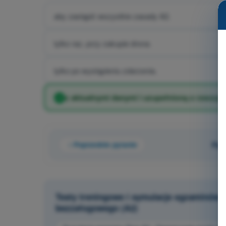
aby zastąpić wszystkie zasady A2.
tylko raz, przy zakupie drona.
tylko po wystąpieniu zdarzenia.
z aktualnymi danymi i uzupełnioną o rzeczyw
Poprzednie pytanie
Pyt
Testy treningowe i symulacje egzaminów 
bezzałogowego (A2)