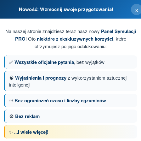
×
Nowość: Wzmocnij swoje przygotowania!
Na naszej stronie znajdziesz teraz nasz nowy
Panel Symulacji
PRO
! Oto
niektóre z ekskluzywnych korzyści
, które
otrzymujesz po jego odblokowaniu:
istą obserwację terenu.
✅
Wszystkie oficjalne pytania
, bez wyjątków
🧠
Wyjaśnienia i prognozy
z wykorzystaniem sztucznej
inteligencji
anie 71 z 100
Następne pytanie
♾️
Bez ograniczeń czasu i liczby egzaminów
🚫
Bez reklam
z limitem czasowym Dron A2 - świadectwo pilota
✨
...i wiele więcej!