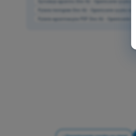
Symulacja egzaminu Dron A2 - Ograniczanie ryzyka na
Pytania treningowe Dron A2 - Ograniczanie ryzyka na z
Pytania egzaminacyjne PDF Dron A2 - Ograniczanie ry