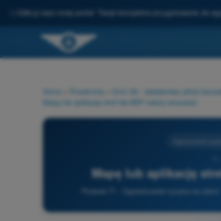
✨
Odkryj nasz nowy portal: Twoje kompletne przygotowanie do e
Home
>
Przedmioty
>
Dron A2 - świadectwo pilota bezz
Mapę lub aplikację stref dla BSP należy stosować:
Ograniczanie ryzyk
71 
Mapę lub aplikację str
Pytanie 71 - Ograniczanie ryzyka na ziemi