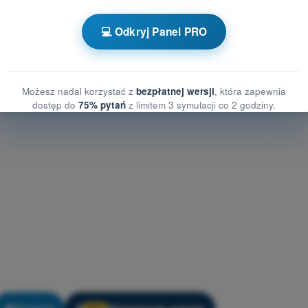
 ziemi
iemi
💻 Odkryj Panel PRO
zyka na ziemi
Możesz nadal korzystać z
bezpłatnej wersji
, która zapewnia
dostęp do
75% pytań
z limitem 3 symulacji co 2 godziny.