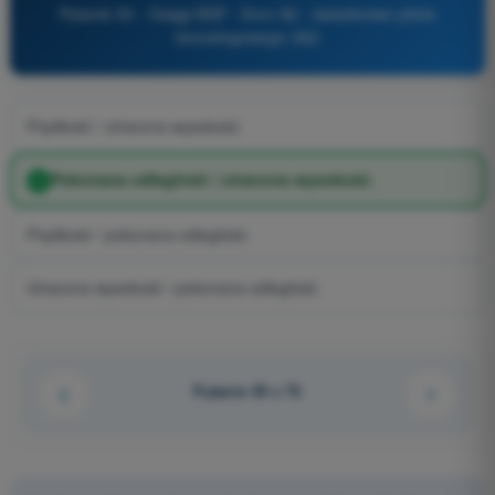
Pytanie 55 - Osiągi BSP - Dron A2 - świadectwo pilota
bezzałogowego (A2)
Prędkość / utracona wysokość.
Pokonana odległość / utracona wysokość.
Prędkość / pokonana odległość.
Utracona wysokość / pokonana odległość.
Pytanie 55 z 72