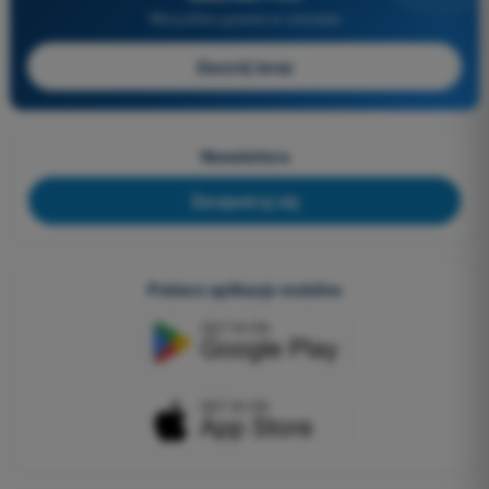
Wszystkie pytania w zestawie
Zacznij teraz
Newslettera
Zarejestruj się
Pobierz aplikacje mobilne