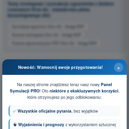
Testy treningowe i symulacje egzaminów z limitem
czasowym Dron A2 - świadectwo pilota
bezzałogowego (A2)
Symulacja egzaminu Dron A2 - Osiągi BSP
Pytania treningowe Dron A2 - Osiągi BSP
Pytania egzaminacyjne PDF Dron A2 - Osiągi BSP
×
Nowość: Wzmocnij swoje przygotowania!
Na naszej stronie znajdziesz teraz nasz nowy
Panel
! Oto
,
Symulacji PRO
niektóre z ekskluzywnych korzyści
które otrzymujesz po jego odblokowaniu:
✅
Wszystkie oficjalne pytania
, bez wyjątków
🧠
Wyjaśnienia i prognozy
z wykorzystaniem sztucznej