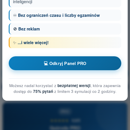
inteligencji
♾️
Bez ograniczeń czasu i liczby egzaminów
🚫
Bez reklam
✨
...i wiele więcej!
💻 Odkryj Panel PRO
Osiągi BSP
Trening!
Możesz nadal korzystać z
bezpłatnej wersji
, która zapewnia
Wyjaśnienie pytania
🔒
PRO
dostęp do
75% pytań
z limitem 3 symulacji co 2 godziny.
PRO
★★★★★
4,6/5
Quizvds PRO