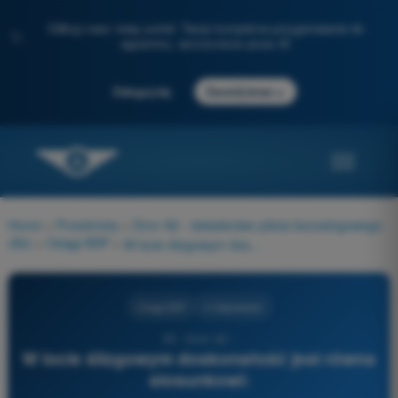
Odkryj nasz nowy portal: Twoje kompletne przygotowanie do
✨
egzaminu, wzmocnione przez AI
→
Zaloguj się
Zacznij teraz
Home
>
Przedmioty
>
Dron A2 - świadectwo pilota bezzałogowego
(A2)
>
Osiągi BSP
>
W locie ślizgowym doskonałość jest równa stosunkowi:
Osiągi BSP
4 Odpowiedzi
55 - Dron A2 -
W locie ślizgowym doskonałość jest równa
stosunkowi: