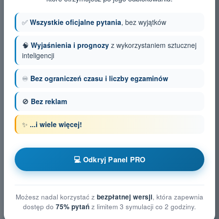
✅
Wszystkie oficjalne pytania
, bez wyjątków
🧠
Wyjaśnienia i prognozy
z wykorzystaniem sztucznej
inteligencji
♾️
Bez ograniczeń czasu i liczby egzaminów
🚫
Bez reklam
✨
...i wiele więcej!
💻 Odkryj Panel PRO
Możesz nadal korzystać z
bezpłatnej wersji
, która zapewnia
dostęp do
75% pytań
z limitem 3 symulacji co 2 godziny.