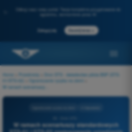
Odkryj nasz nowy portal: Twoje kompletne przygotowanie do
✨
egzaminu, wzmocnione przez AI
→
Zaloguj się
Zacznij teraz
Home
>
Przedmioty
>
Dron STS - świadectwo pilota BSP (STS-
01/STS-02)
>
Ograniczanie ryzyka na ziemi
>
W ramach scenariuszy standardowych STS-01 i STS-02 zastosowanie urządzenia ograniczającego skutki uderzenia, takiego jak spadochron, jest:
Ograniczanie ryzyka na ziemi
4 Odpowiedzi
50 - Dron STS -
W ramach scenariuszy standardowych
STS-01 i STS-02 zastosowanie urządzenia