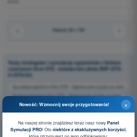
drona
Pytanie 50 z 103
Testy treningowe i symulacje egzaminów z limitem
czasowym Dron STS - świadectwo pilota BSP (STS-
01/STS-02)
Symulacja egzaminu Dron STS - Ograniczanie ryzyka na ziemi
Pytania treningowe Dron STS - Ograniczanie ryzyka na ziemi
×
Nowość: Wzmocnij swoje przygotowania!
Pytania egzaminacyjne PDF Dron STS - Ograniczanie ryzyka
na ziemi
Na naszej stronie znajdziesz teraz nasz nowy
Panel
! Oto
,
Symulacji PRO
niektóre z ekskluzywnych korzyści
które otrzymujesz po jego odblokowaniu: