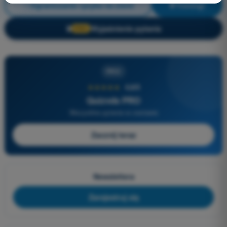
Ograniczanie ryzyka na ziemi
Trening!
Wyjaśnienie pytania
🔒
PRO
PRO
★★★★★
4,6/5
Quizvds PRO
Wszystkie pytania w zestawie
Zacznij teraz
Newslettera
Zarejestruj się