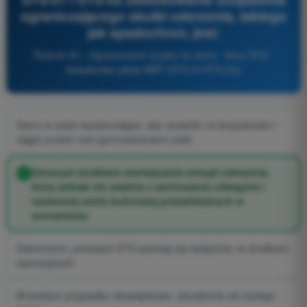
ograniczającego skutki uderzenia, takiego
jak spadochron, jest:
Pytanie 50 - Ograniczanie ryzyka na ziemi - Dron STS -
świadectwo pilota BSP (STS-01/STS-02)
Samo w sobie wystarczające, aby zezwolić na bezpośredni i
ciągły przelot nad zgromadzeniami osób
Uznanym środkiem zmniejszania energii uderzenia,
który jednak nie zwalnia z zachowania odstępów i
naziemnej strefy buforowej przewidzianych w
scenariuszu
Zabronione, ponieważ STS opierają się wyłącznie na środkach
operacyjnych
W każdym przypadku obowiązkowe, niezależnie od użytego