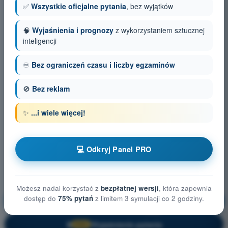
✅
Wszystkie oficjalne pytania
, bez wyjątków
🧠
Wyjaśnienia i prognozy
z wykorzystaniem sztucznej
inteligencji
♾️
Bez ograniczeń czasu i liczby egzaminów
🚫
Bez reklam
✨
...i wiele więcej!
💻 Odkryj Panel PRO
Możesz nadal korzystać z
bezpłatnej wersji
, która zapewnia
dostęp do
75% pytań
z limitem 3 symulacji co 2 godziny.
Ograniczanie ryzyka na ziemi
Trening!
Wyjaśnienie pytania
🔒
PRO