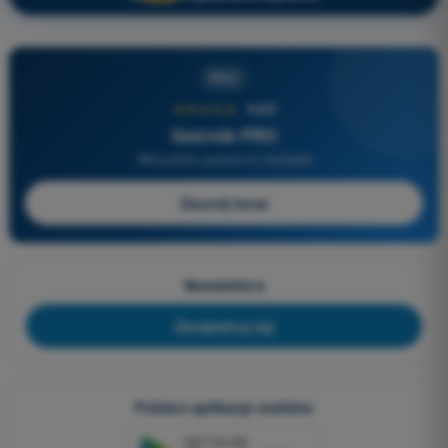
PRO
★★★★★
4,6/5
Quizvds PRO
Wszystkie pytania w zestawie
Zacznij teraz
Newslettera
Zarejestruj się
Pobierz aplikacje mobilne