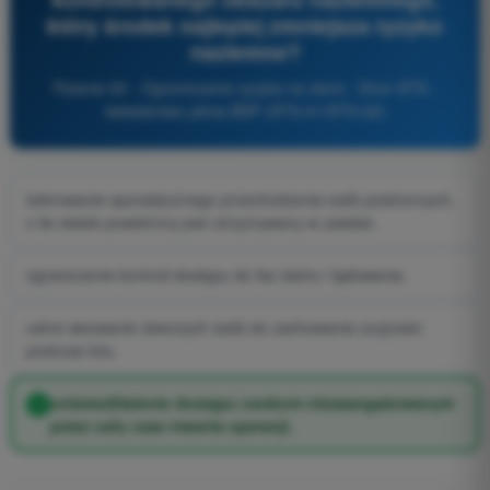
który środek najlepiej zmniejsza ryzyko
naziemne?
Pytanie 65 - Ograniczanie ryzyka na ziemi - Dron STS -
świadectwo pilota BSP (STS-01/STS-02)
tolerowanie sporadycznego przechodzenia osób postronnych,
o ile statek powietrzny jest utrzymywany w zawisie.
ograniczenie kontroli dostępu do faz startu i lądowania.
ustne wezwanie obecnych osób do zachowania czujności
podczas lotu.
uniemożliwienie dostępu osobom niezaangażowanym
przez cały czas trwania operacji.