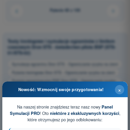
Pytanie 65 z 103
Testy treningowe i symulacje egzaminów z limitem
czasowym Dron STS - świadectwo pilota BSP (STS-
01/STS-02)
Symulacja egzaminu Dron STS - Ograniczanie ryzyka na ziemi
Pytania treningowe Dron STS - Ograniczanie ryzyka na ziemi
Pytania egzaminacyjne PDF Dron STS - Ograniczanie ryzyka
na ziemi
×
Nowość: Wzmocnij swoje przygotowania!
Na naszej stronie znajdziesz teraz nasz nowy
Panel
! Oto
,
Symulacji PRO
niektóre z ekskluzywnych korzyści
które otrzymujesz po jego odblokowaniu: