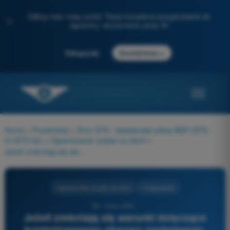
Odkryj nasz nowy portal: Twoje kompletne przygotowanie do
✨
egzaminu, wzmocnione przez AI
→
Zaloguj się
Zacznij teraz
Home
>
Przedmioty
>
Dron STS - świadectwo pilota BSP (STS-
01/STS-02)
>
Ograniczanie ryzyka na ziemi
>
Jeżeli zmieniają się warunki dotyczące kontrolowanego obszaru naziemnego, który środek najlepiej zmniejsza ryzyko naziemne?
Ograniczanie ryzyka na ziemi
4 Odpowiedzi
65 - Dron STS -
Jeżeli zmieniają się warunki dotyczące
kontrolowanego obszaru naziemnego,