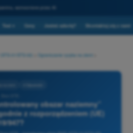
gzaminu, wzmocnione przez AI
Test
Ceny
Jesteś szkołą?
Skontaktuj się z nami
▾
P (STS-01/STS-02)
>
Ograniczanie ryzyka na ziemi
>
a na ziemi
4 Odpowiedzi
- Dron STS -
ontrolowany obszar naziemny”
zgodnie z rozporządzeniem (UE)
19/947?