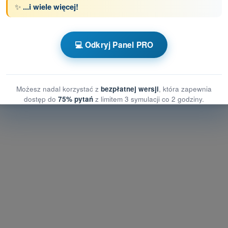
✨
...i wiele więcej!
z limitem czasowym Dron STS - świadectwo
💻 Odkryj Panel PRO
a ziemi
 ziemi
yzyka na ziemi
Możesz nadal korzystać z
bezpłatnej wersji
, która zapewnia
dostęp do
75% pytań
z limitem 3 symulacji co 2 godziny.