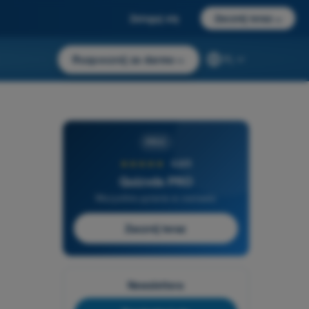
Zaloguj się
Zacznij teraz
→
Rozpocznij za darmo
→
PL
PRO
★★★★★
4,6/5
Quizvds PRO
Wszystkie pytania w zestawie
Zacznij teraz
Newslettera