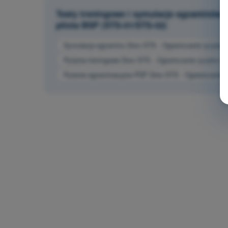
Testy treningowe i symulacje egzaminów 
pilota BSP (STS-01/STS-02)
Symulacja egzaminu Dron STS - Ograniczanie ryzyka n
Pytania treningowe Dron STS - Ograniczanie ryzyka na
Pytania egzaminacyjne PDF Dron STS - Ograniczanie r