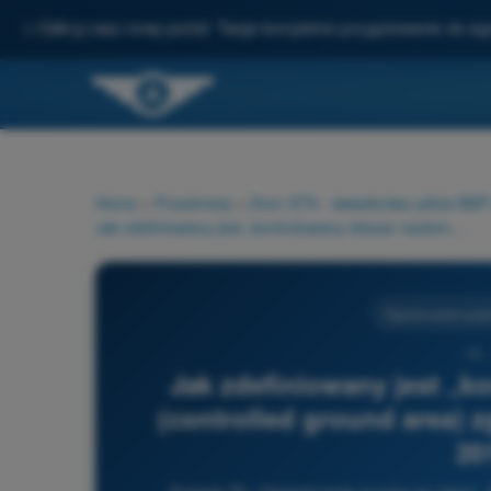
✨
Odkryj nasz nowy portal: Twoje kompletne przygotowanie do e
Home
>
Przedmioty
>
Dron STS - świadectwo pilota BS
Jak zdefiniowany jest „kontrolowany obszar naziemny” (controlled ground area) zgodnie z rozporządzeniem (UE) 2019/947?
Ograniczanie ryzyk
70 
Jak zdefiniowany jest „k
(controlled ground area) 
20