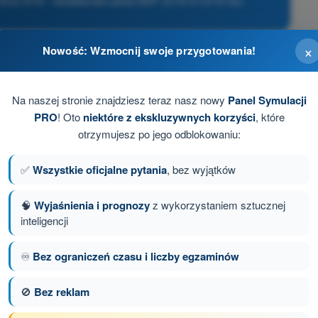
- Dron STS - świadectwo pilota BSP (STS-01/STS-02)
×
Nowość: Wzmocnij swoje przygotowania!
est BSP i w obrębie którego operator może sprawować
Na naszej stronie znajdziesz teraz nasz nowy
Panel Symulacji
PRO
! Oto
niektóre z ekskluzywnych korzyści
, które
egorii otwartej wysokości lotu 120 metrów
otrzymujesz po jego odblokowaniu:
ie statku powietrznego
✅
Wszystkie oficjalne pytania
, bez wyjątków
w razie utraty kontroli nad statkiem powietrznym
🧠
Wyjaśnienia i prognozy
z wykorzystaniem sztucznej
inteligencji
♾️
Bez ograniczeń czasu i liczby egzaminów
anie 70 z 103
Następne pytanie
🚫
Bez reklam