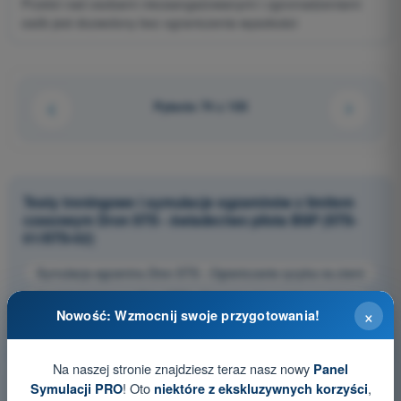
Przelot nad osobami niezaangażowanymi i zgromadzeniami
osób jest dozwolony bez ograniczenia wysokości
Pytanie 74 z 103
Testy treningowe i symulacje egzaminów z limitem
czasowym Dron STS - świadectwo pilota BSP (STS-
01/STS-02)
Symulacja egzaminu Dron STS - Ograniczanie ryzyka na ziemi
Pytania treningowe Dron STS - Ograniczanie ryzyka na ziemi
×
Nowość: Wzmocnij swoje przygotowania!
Pytania egzaminacyjne PDF Dron STS - Ograniczanie ryzyka
na ziemi
Na naszej stronie znajdziesz teraz nasz nowy
Panel
! Oto
,
Symulacji PRO
niektóre z ekskluzywnych korzyści