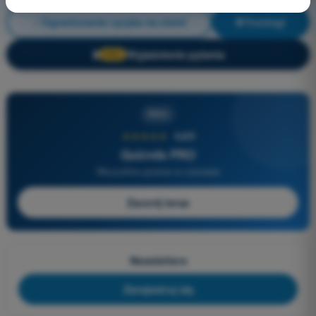
Ograniczanie ryzyka na ziemi
Trening!
Wyjaśnienie pytania
🔒
PRO
PRO
★★★★★
4,6/5
Quizvds PRO
Wszystkie pytania w zestawie
Zacznij teraz
Newslettera
Zarejestruj się