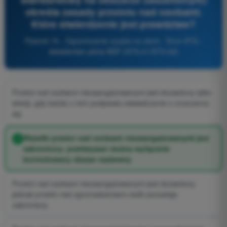
określa zasady przelotu nad osobami.
Które stwierdzenie jest prawdziwe?
Pytanie 74 - Ograniczanie ryzyka na ziemi - Dron STS -
świadectwo pilota BSP (STS-01/STS-02)
Przelot nad osobami niezaangażowanymi jest dozwolony tylko
wtedy, gdy każda z nich podpisała oświadczenie o zrzeczeniu
się
Wszelki przelot nad osobami niezaangażowanymi jest
zabroniony; przelatywać można wyłącznie
kontrolowany obszar naziemny
Przelot nad osobami niezaangażowanymi jest dozwolony,
jednak przelot nad zgromadzeniami osób pozostaje
zabroniony