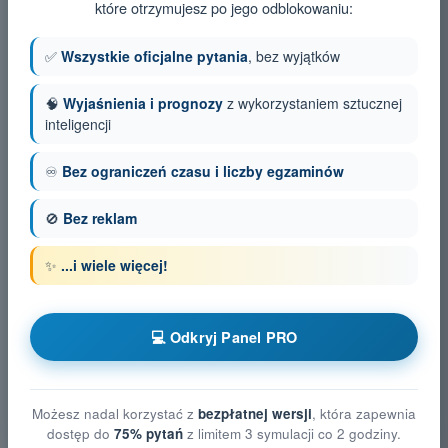
które otrzymujesz po jego odblokowaniu:
✅
Wszystkie oficjalne pytania
, bez wyjątków
🧠
Wyjaśnienia i prognozy
z wykorzystaniem sztucznej
inteligencji
♾️
Bez ograniczeń czasu i liczby egzaminów
🚫
Bez reklam
✨
...i wiele więcej!
💻 Odkryj Panel PRO
Możesz nadal korzystać z
bezpłatnej wersji
, która zapewnia
dostęp do
75% pytań
z limitem 3 symulacji co 2 godziny.