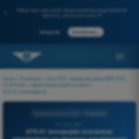
Odkryj nasz nowy portal: Twoje kompletne przygotowanie do
✨
egzaminu, wzmocnione przez AI
→
Zaloguj się
Zacznij teraz
Home
>
Przedmioty
>
Dron STS - świadectwo pilota BSP (STS-
01/STS-02)
>
Ograniczanie ryzyka na ziemi
>
STS-01 (europejski scenariusz standardowy na obszarze zaludnionym) określa zasady przelotu nad osobami. Które stwierdzenie jest prawdziwe?
Ograniczanie ryzyka na ziemi
4 Odpowiedzi
74 - Dron STS -
STS-01 (europejski scenariusz
standardowy na obszarze zaludnionym)