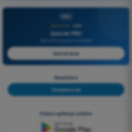
PRO
★★★★★
4,6/5
Quizvds PRO
Wszystkie pytania w zestawie
Zacznij teraz
Newslettera
Zarejestruj się
Pobierz aplikacje mobilne