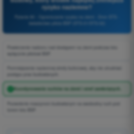
ryzyko naziemne?
Pytanie 80 - Ograniczanie ryzyka na ziemi - Dron STS -
świadectwo pilota BSP (STS-01/STS-02)
Powierzenie nadzoru nad dostępem na ziemi podczas lotu
wyłącznie pilotowi BSP.
Pomniejszenie naziemnej strefy buforowej, aby nie utrudniać
postępu prac budowlanych.
Koordynowanie ruchów na ziemi i stref zamkniętych.
Pozwolenie maszynom budowlanym na swobodny ruch pod
torem lotu BSP.