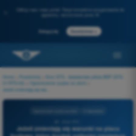
Odkryj nasz nowy portal: Twoje kompletne przygotowanie do
✨
egzaminu, wzmocnione przez AI
→
Zaloguj się
Zacznij teraz
Home
>
Przedmioty
>
Dron STS - świadectwo pilota BSP (STS-
01/STS-02)
>
Ograniczanie ryzyka na ziemi
>
Jeżeli zmieniają się warunki na placu budowy, który środek najlepiej zmniejsza ryzyko naziemne?
Ograniczanie ryzyka na ziemi
4 Odpowiedzi
80 - Dron STS -
Jeżeli zmieniają się warunki na placu
budowy, który środek najlepiej zmniejsza