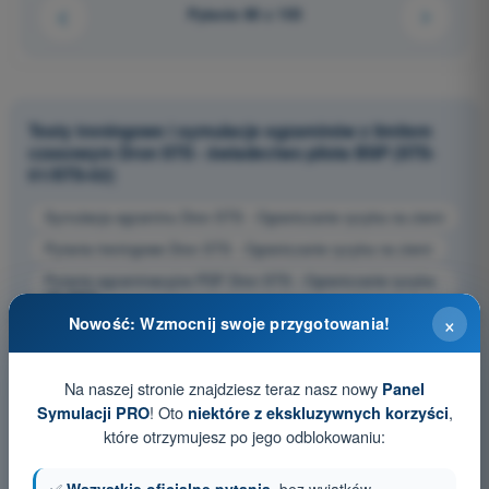
Pytanie 80 z 103
Testy treningowe i symulacje egzaminów z limitem
czasowym Dron STS - świadectwo pilota BSP (STS-
01/STS-02)
Symulacja egzaminu Dron STS - Ograniczanie ryzyka na ziemi
Pytania treningowe Dron STS - Ograniczanie ryzyka na ziemi
Pytania egzaminacyjne PDF Dron STS - Ograniczanie ryzyka
na ziemi
×
Nowość: Wzmocnij swoje przygotowania!
Na naszej stronie znajdziesz teraz nasz nowy
Panel
! Oto
,
Symulacji PRO
niektóre z ekskluzywnych korzyści
które otrzymujesz po jego odblokowaniu: