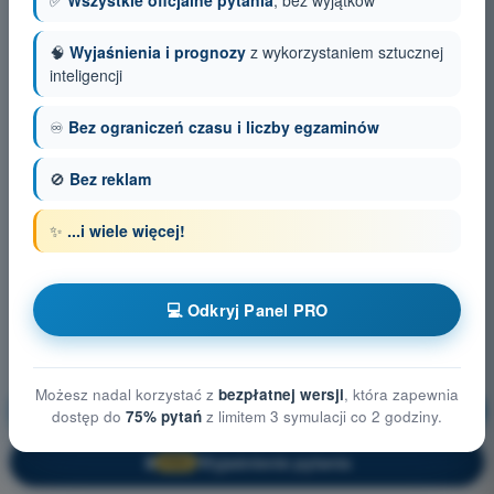
✅
Wszystkie oficjalne pytania
, bez wyjątków
🧠
Wyjaśnienia i prognozy
z wykorzystaniem sztucznej
inteligencji
♾️
Bez ograniczeń czasu i liczby egzaminów
🚫
Bez reklam
✨
...i wiele więcej!
💻 Odkryj Panel PRO
Możesz nadal korzystać z
bezpłatnej wersji
, która zapewnia
Ograniczanie ryzyka na ziemi
Trening!
dostęp do
75% pytań
z limitem 3 symulacji co 2 godziny.
Wyjaśnienie pytania
🔒
PRO