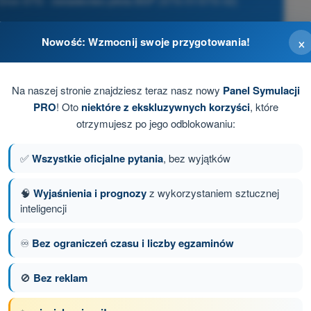
- Dron STS - świadectwo pilota BSP (STS-01/STS-02)
×
Nowość: Wzmocnij swoje przygotowania!
Na naszej stronie znajdziesz teraz nasz nowy
Panel Symulacji
PRO
! Oto
niektóre z ekskluzywnych korzyści
, które
otrzymujesz po jego odblokowaniu:
✅
Wszystkie oficjalne pytania
, bez wyjątków
🧠
Wyjaśnienia i prognozy
z wykorzystaniem sztucznej
inteligencji
♾️
Bez ograniczeń czasu i liczby egzaminów
anie 86 z 103
Następne pytanie
🚫
Bez reklam