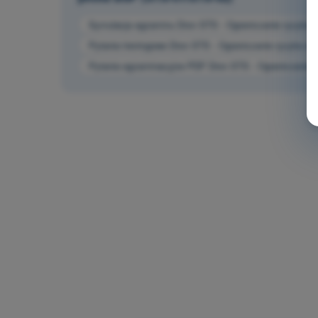
Symulacja egzaminu Dron STS - Ograniczanie ryzyka w
Pytania treningowe Dron STS - Ograniczanie ryzyka w 
Pytania egzaminacyjne PDF Dron STS - Ograniczanie r