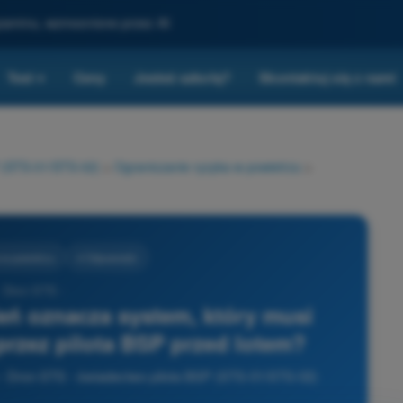
gzaminu, wzmocnione przez AI
Test
Ceny
Jesteś szkołą?
Skontaktuj się z nami
▾
P (STS-01/STS-02)
>
Ograniczanie ryzyka w powietrzu
>
 w powietrzu
4 Odpowiedzi
- Dron STS -
leń oznacza system, który musi
rzez pilota BSP przed lotem?
 - Dron STS - świadectwo pilota BSP (STS-01/STS-02)