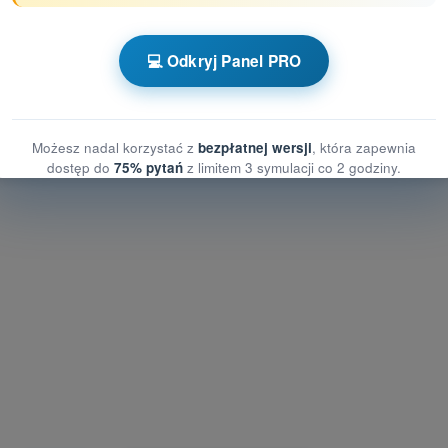
 powietrzu
💻 Odkryj Panel PRO
powietrzu
yzyka w powietrzu
Możesz nadal korzystać z
bezpłatnej wersji
, która zapewnia
dostęp do
75% pytań
z limitem 3 symulacji co 2 godziny.