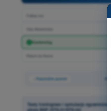
Follow-me
Geo-Awareness
Geofencing
Return-to-Home
Poprzednie pytanie
Pyt
Testy treningowe i symulacje egzaminów 
pilota BSP (STS-01/STS-02)