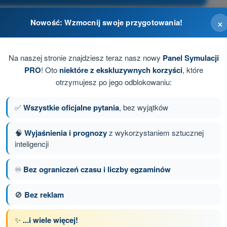
×
Nowość: Wzmocnij swoje przygotowania!
Na naszej stronie znajdziesz teraz nasz nowy
Panel Symulacji
PRO
! Oto
niektóre z ekskluzywnych korzyści
, które
otrzymujesz po jego odblokowaniu:
✅
Wszystkie oficjalne pytania
, bez wyjątków
🧠
Wyjaśnienia i prognozy
z wykorzystaniem sztucznej
inteligencji
anie 13 z 88
Następne pytanie
♾️
Bez ograniczeń czasu i liczby egzaminów
🚫
Bez reklam
z limitem czasowym Dron STS - świadectwo
✨
...i wiele więcej!