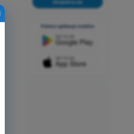
Zarejestruj się
Pobierz aplikacje mobilne