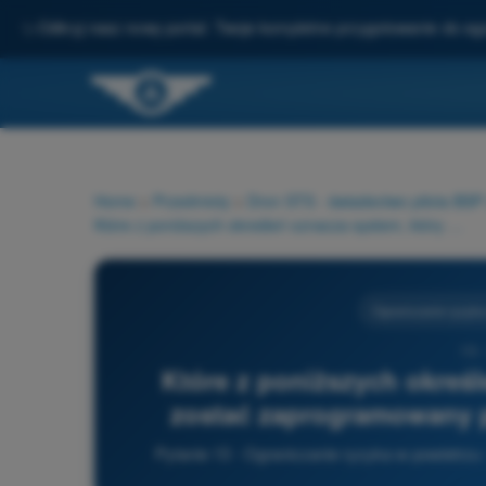
✨
Odkryj nasz nowy portal: Twoje kompletne przygotowanie do e
Home
>
Przedmioty
>
Dron STS - świadectwo pilota BS
Które z poniższych określeń oznacza system, który musi zostać zaprogramowany przez pilota BSP przed lotem?
Ograniczanie ryzyka
13 
Które z poniższych okreś
zostać zaprogramowany p
Pytanie 13 - Ograniczanie ryzyka w powietrzu