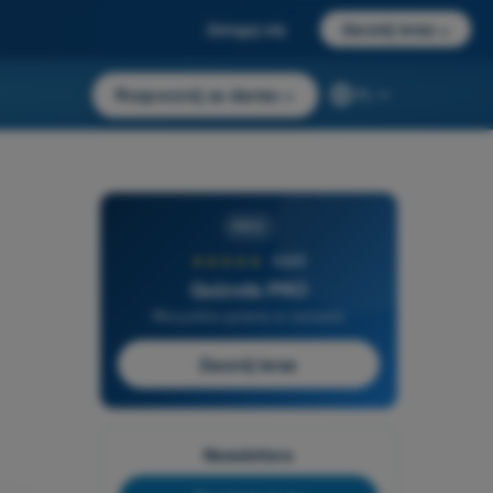
Zaloguj się
Zacznij teraz
→
Rozpocznij za darmo
→
PL
PRO
★★★★★
4,6/5
Quizvds PRO
Wszystkie pytania w zestawie
Zacznij teraz
Newslettera