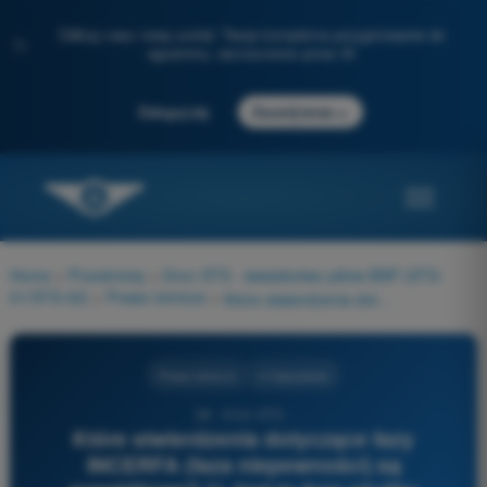
Odkryj nasz nowy portal: Twoje kompletne przygotowanie do
✨
egzaminu, wzmocnione przez AI
→
Zaloguj się
Zacznij teraz
Home
>
Przedmioty
>
Dron STS - świadectwo pilota BSP (STS-
01/STS-02)
>
Prawo lotnicze
>
Które stwierdzenia dotyczące fazy INCERFA (faza niepewności) są prawidłowe? 1) Jest to faza służby informacji powietrznej 2) Jest to faza służby alarmowej 3) Jest to pierwsza uruchamiana faza 4) Jest to druga uruchamiana faza
Prawo lotnicze
4 Odpowiedzi
28 - Dron STS -
Które stwierdzenia dotyczące fazy
INCERFA (faza niepewności) są