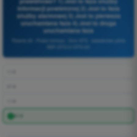
prawidłowe? 1) Jest to faza służby
informacji powietrznej 2) Jest to faza
służby alarmowej 3) Jest to pierwsza
uruchamiana faza 4) Jest to druga
uruchamiana faza
Pytanie 28 - Prawo lotnicze - Dron STS - świadectwo pilota
BSP (STS-01/STS-02)
1 i 3
2 i 4
1 i 4
2 i 3