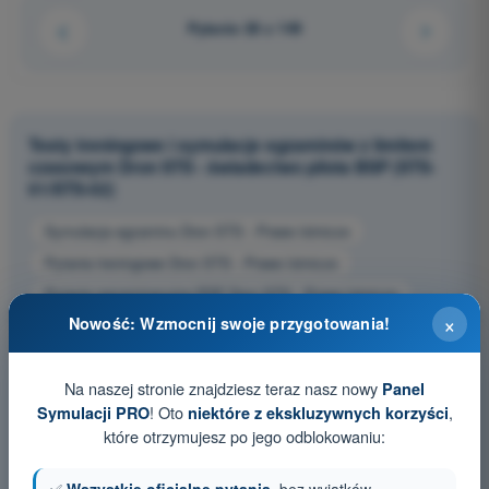
Pytanie 28 z 149
Testy treningowe i symulacje egzaminów z limitem
czasowym Dron STS - świadectwo pilota BSP (STS-
01/STS-02)
Symulacja egzaminu Dron STS - Prawo lotnicze
Pytania treningowe Dron STS - Prawo lotnicze
Pytania egzaminacyjne PDF Dron STS - Prawo lotnicze
×
Nowość: Wzmocnij swoje przygotowania!
Na naszej stronie znajdziesz teraz nasz nowy
Panel
! Oto
,
Symulacji PRO
niektóre z ekskluzywnych korzyści
które otrzymujesz po jego odblokowaniu: