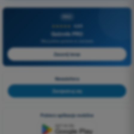
PRO
★★★★★
4,6/5
Quizvds PRO
Wszystkie pytania w zestawie
Zacznij teraz
Newslettera
Zarejestruj się
Pobierz aplikacje mobilne