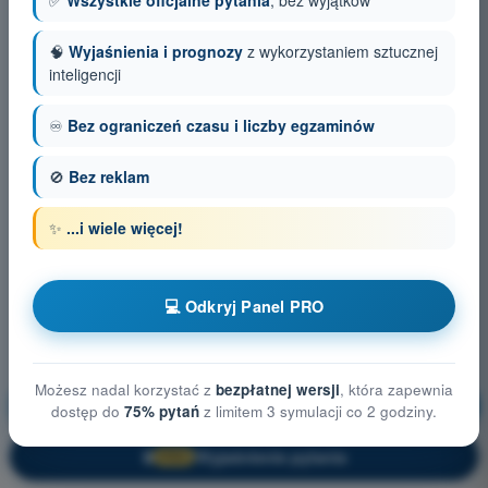
✅
Wszystkie oficjalne pytania
, bez wyjątków
🧠
Wyjaśnienia i prognozy
z wykorzystaniem sztucznej
inteligencji
♾️
Bez ograniczeń czasu i liczby egzaminów
🚫
Bez reklam
✨
...i wiele więcej!
💻 Odkryj Panel PRO
Możesz nadal korzystać z
bezpłatnej wersji
, która zapewnia
Prawo lotnicze
Trening!
dostęp do
75% pytań
z limitem 3 symulacji co 2 godziny.
Wyjaśnienie pytania
🔒
PRO