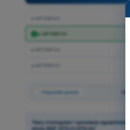
w AIP ENR 5.3
w AIP ENR 5.6
w AIP ENR 5.4
w AIP ENR 5.5
Poprzednie pytanie
Pyt
Testy treningowe i symulacje egzaminów 
pilota BSP (STS-01/STS-02)