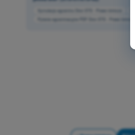
Symulacja egzaminu Dron STS - Prawo lotnicze
Py
Pytania egzaminacyjne PDF Dron STS - Prawo lotnicze