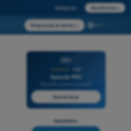
Zaloguj się
Zacznij teraz
→
Rozpocznij za darmo
→
PL
PRO
★★★★★
4,6/5
Quizvds PRO
Wszystkie pytania w zestawie
Zacznij teraz
Newslettera