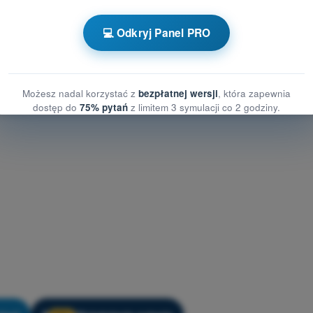
tania treningowe Dron STS - Prawo lotnicze
💻 Odkryj Panel PRO
Możesz nadal korzystać z
bezpłatnej wersji
, która zapewnia
dostęp do
75% pytań
z limitem 3 symulacji co 2 godziny.