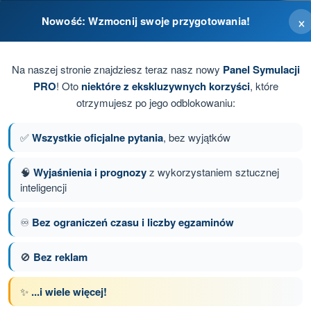
×
Nowość: Wzmocnij swoje przygotowania!
Na naszej stronie znajdziesz teraz nasz nowy
Panel Symulacji
PRO
! Oto
niektóre z ekskluzywnych korzyści
, które
otrzymujesz po jego odblokowaniu:
✅
Wszystkie oficjalne pytania
, bez wyjątków
🧠
Wyjaśnienia i prognozy
z wykorzystaniem sztucznej
inteligencji
anie 42 z 149
Następne pytanie
♾️
Bez ograniczeń czasu i liczby egzaminów
🚫
Bez reklam
✨
...i wiele więcej!
z limitem czasowym Dron STS - świadectwo