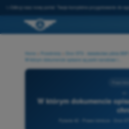
✨
Odkryj nasz nowy portal: Twoje kompletne przygotowanie do e
Home
>
Przedmioty
>
Dron STS - świadectwo pilota BS
W którym dokumencie opisane są parki narodowe i obszary chronione?
Prawo lotni
42 
W którym dokumencie opisa
chr
Pytanie 42 - Prawo lotnicze - Dron 