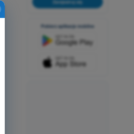
Zarejestruj się
Pobierz aplikacje mobilne