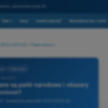
gzaminu, wzmocnione przez AI
Test
Ceny
Jesteś szkołą?
Skontaktuj się z nami
▾
P (STS-01/STS-02)
>
Prawo lotnicze
>
cze
4 Odpowiedzi
- Dron STS -
ne są parki narodowe i obszary
onione?
STS - świadectwo pilota BSP (STS-01/STS-02)