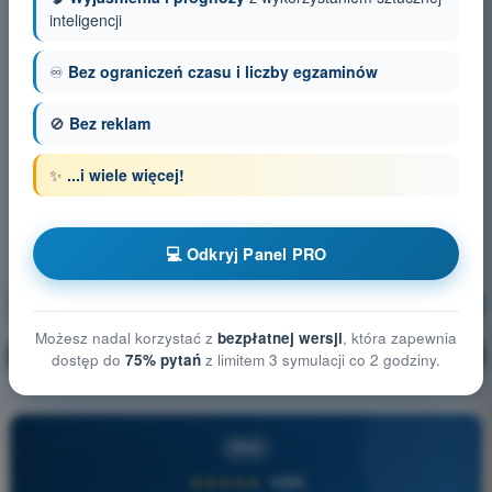
inteligencji
♾️
Bez ograniczeń czasu i liczby egzaminów
🚫
Bez reklam
✨
...i wiele więcej!
💻 Odkryj Panel PRO
Prawo lotnicze
Trening!
Możesz nadal korzystać z
bezpłatnej wersji
, która zapewnia
Wyjaśnienie pytania
🔒
PRO
dostęp do
75% pytań
z limitem 3 symulacji co 2 godziny.
PRO
★★★★★
4,6/5