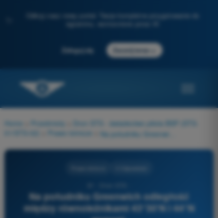
Odkryj nasz nowy portal: Twoje kompletne przygotowanie do
✨
egzaminu, wzmocnione przez AI
→
Zaloguj się
Zacznij teraz
Home
>
Przedmioty
>
Dron STS - świadectwo pilota BSP (STS-
01/STS-02)
>
Prawo lotnicze
>
Na południku Greenwich odległość między równoleżnikami 43°30'N i 44°N wynosi:
Prawo lotnicze
4 Odpowiedzi
81 - Dron STS -
Na południku Greenwich odległość
między równoleżnikami 43°30'N i 44°N