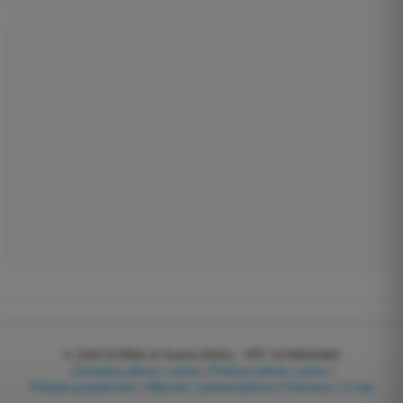
© 2026
EGWeb di Guatta Mattia - VAT: 04768540983
Zarządzaj plikami cookie
|
Polityka plików cookie
|
Polityka prywatności
|
Warunki i postanowienia
|
Partnerzy
|
O nas