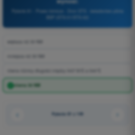
wynosi:
Pytanie 81 - Prawo lotnicze - Dron STS - świadectwo pilota
BSP (STS-01/STS-02)
większa niż 30 NM
mniejsza niż 30 NM
równa różnicy długości między 043°30'E a 044°E
równa 30 NM
Pytanie 81 z 149