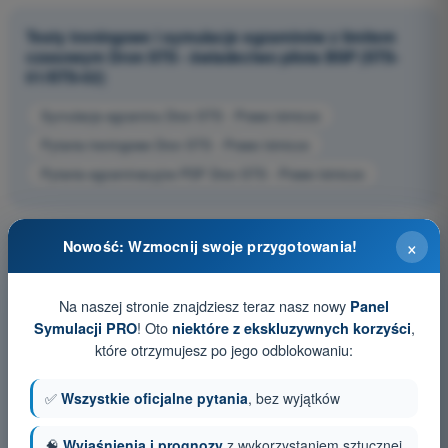
Testy treningowe i symulacje egzaminów z limitem
czasowym Dron STS - świadectwo pilota BSP (STS-
01/STS-02)
Symulacja egzaminu Dron STS - Prawo lotnicze
Pytania treningowe Dron STS - Prawo lotnicze
Pytania egzaminacyjne PDF Dron STS - Prawo lotnicze
×
Nowość: Wzmocnij swoje przygotowania!
Na naszej stronie znajdziesz teraz nasz nowy
Panel
! Oto
,
Symulacji PRO
niektóre z ekskluzywnych korzyści
które otrzymujesz po jego odblokowaniu:
✅
Wszystkie oficjalne pytania
, bez wyjątków
🧠
Wyjaśnienia i prognozy
z wykorzystaniem sztucznej