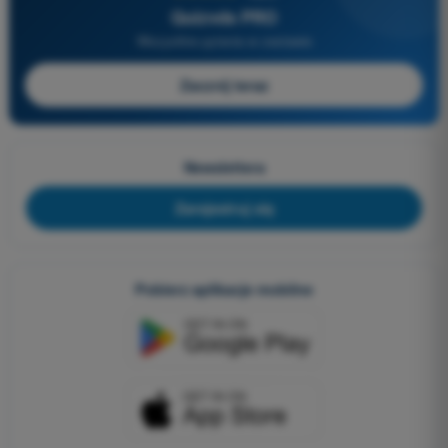
Quizvds PRO
Wszystkie pytania w zestawie
Zacznij teraz
Newslettera
Zarejestruj się
Pobierz aplikacje mobilne