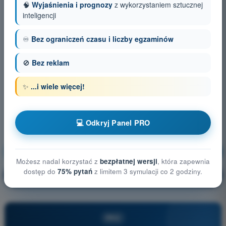
🧠
Wyjaśnienia i prognozy
z wykorzystaniem sztucznej
inteligencji
♾️
Bez ograniczeń czasu i liczby egzaminów
🚫
Bez reklam
✨
...i wiele więcej!
💻 Odkryj Panel PRO
Prawo lotnicze
Trening!
Możesz nadal korzystać z
bezpłatnej wersji
, która zapewnia
dostęp do
75% pytań
z limitem 3 symulacji co 2 godziny.
Wyjaśnienie pytania
🔒
PRO
PRO