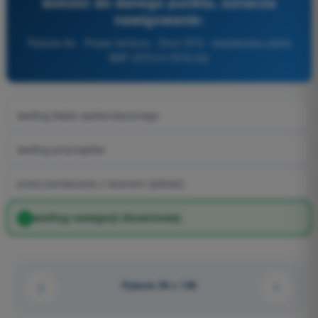
dotrzeć do danego punktu, oznacza
nawigowanie:
Pytanie 94 - Prawo lotnicze - Dron STS - świadectwo pilota
BSP (STS-01/STS-02)
według błędu systematycznego
według przyrządów
przez porównanie z terenem (pilotaż)
według nawigacji zliczeniowej
Pytanie 94 z 149