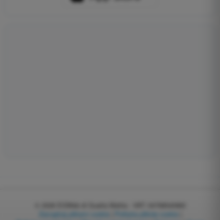
© 2026
EGWeb di Guatta Mattia - VAT: 04768540983
Zarządzaj plikami cookie
|
Polityka plików cookie
|