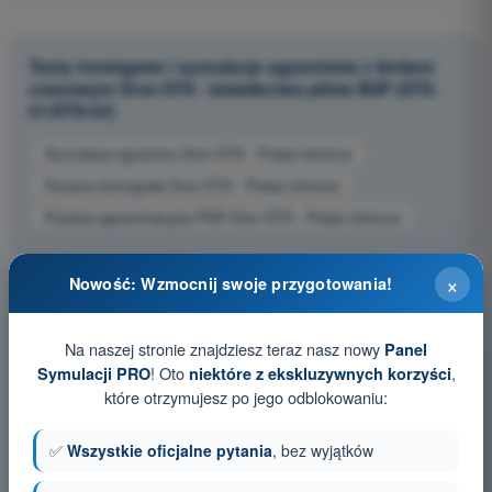
Testy treningowe i symulacje egzaminów z limitem
czasowym Dron STS - świadectwo pilota BSP (STS-
01/STS-02)
Symulacja egzaminu Dron STS - Prawo lotnicze
Pytania treningowe Dron STS - Prawo lotnicze
Pytania egzaminacyjne PDF Dron STS - Prawo lotnicze
×
Nowość: Wzmocnij swoje przygotowania!
Na naszej stronie znajdziesz teraz nasz nowy
Panel
! Oto
,
Symulacji PRO
niektóre z ekskluzywnych korzyści
które otrzymujesz po jego odblokowaniu:
✅
Wszystkie oficjalne pytania
, bez wyjątków