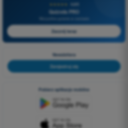
★★★★★
4,6/5
Quizvds PRO
Wszystkie pytania w zestawie
Zacznij teraz
Newslettera
Zarejestruj się
Pobierz aplikacje mobilne