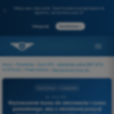
Odkryj nasz nowy portal: Twoje kompletne przygotowanie do
✨
egzaminu, wzmocnione przez AI
→
Zaloguj się
Zacznij teraz
Home
>
Przedmioty
>
Dron STS - świadectwo pilota BSP (STS-
01/STS-02)
>
Prawo lotnicze
>
Wyznaczenie kursu do sterowania i czasu potrzebnego, aby z określonej pozycji dotrzeć do danego punktu, oznacza nawigowanie:
Prawo lotnicze
4 Odpowiedzi
94 - Dron STS -
Wyznaczenie kursu do sterowania i czasu
potrzebnego, aby z określonej pozycji