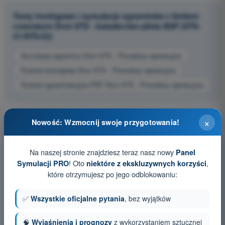
Testy treningowe i symulacje egzaminów z limitem
czasowym Dron STS - świadectwo pilota BSP (STS-
01/STS-02)
Symulacja egzaminu Dron STS - Procedury operacyjne
Pytania treningowe Dron STS - Procedury operacyjne
Pytania egzaminacyjne PDF Dron STS - Procedury operacyjne
×
Nowość: Wzmocnij swoje przygotowania!
Na naszej stronie znajdziesz teraz nasz nowy
Panel
! Oto
,
Symulacji PRO
niektóre z ekskluzywnych korzyści
które otrzymujesz po jego odblokowaniu:
✅
Wszystkie oficjalne pytania
, bez wyjątków
🧠
Wyjaśnienia i prognozy
z wykorzystaniem sztucznej