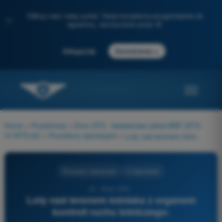
Odkryj nasz nowy portal: Twoje kompletne przygotowanie do
✨
egzaminu, wzmocnione przez AI
→
Zaloguj się
Zacznij teraz
Home
>
Przedmioty
>
Dron STS - świadectwo pilota BSP (STS-
01/STS-02)
>
Procedury operacyjne
>
Loty nad terenem lotniska z organem kontroli ruchu lotniczego:
Procedury operacyjne
4 Odpowiedzi
21 - Dron STS -
Loty nad terenem lotniska z organem
kontroli ruchu lotniczego: