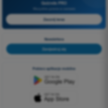
Quizvds PRO
Wszystkie pytania w zestawie
Zacznij teraz
Newslettera
Zarejestruj się
Pobierz aplikacje mobilne