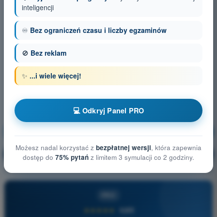
inteligencji
♾️
Bez ograniczeń czasu i liczby egzaminów
🚫
Bez reklam
✨
...i wiele więcej!
💻 Odkryj Panel PRO
Procedury operacyjne
Trening!
Możesz nadal korzystać z
bezpłatnej wersji
, która zapewnia
Wyjaśnienie pytania
🔒
PRO
dostęp do
75% pytań
z limitem 3 symulacji co 2 godziny.
PRO
★★★★★
4,6/5