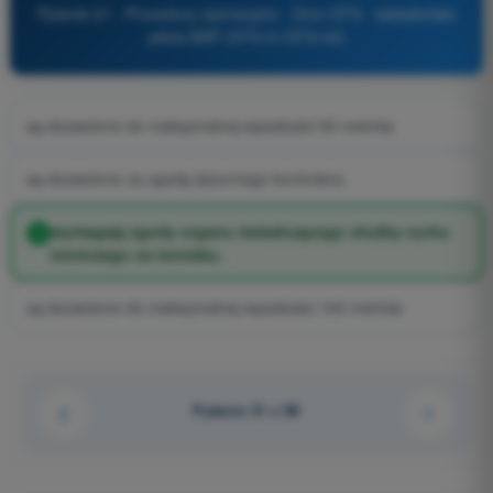
Pytanie 21 - Procedury operacyjne - Dron STS - świadectwo
pilota BSP (STS-01/STS-02)
są dozwolone do maksymalnej wysokości 50 metrów.
są dozwolone za zgodą dyżurnego kontrolera.
wymagają zgody organu świadczącego służby ruchu
lotniczego na lotnisku.
są dozwolone do maksymalnej wysokości 100 metrów.
Pytanie 21 z 96