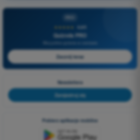
PRO
★★★★★
4,6/5
Quizvds PRO
Wszystkie pytania w zestawie
Zacznij teraz
Newslettera
Zarejestruj się
Pobierz aplikacje mobilne