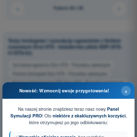
Pytanie 28 z 96
Testy treningowe i symulacje egzaminów z limitem
czasowym Dron STS - świadectwo pilota BSP (STS-
01/STS-02)
Symulacja egzaminu Dron STS - Procedury operacyjne
Pytania treningowe Dron STS - Procedury operacyjne
Pytania egzaminacyjne PDF Dron STS - Procedury operacyjne
×
Nowość: Wzmocnij swoje przygotowania!
Na naszej stronie znajdziesz teraz nasz nowy
Panel
! Oto
,
Symulacji PRO
niektóre z ekskluzywnych korzyści
które otrzymujesz po jego odblokowaniu: