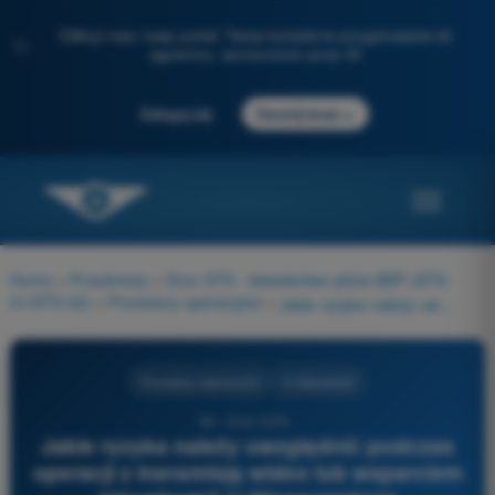
Odkryj nasz nowy portal: Twoje kompletne przygotowanie do
✨
egzaminu, wzmocnione przez AI
→
Zaloguj się
Zacznij teraz
Home
>
Przedmioty
>
Dron STS - świadectwo pilota BSP (STS-
01/STS-02)
>
Procedury operacyjne
>
Jakie ryzyka należy uwzględnić podczas operacji z transmisją wideo lub wsparciem wizualnym? 1) Niezauważone przekroczenie wyznaczonych granic 2) Wystąpienie dezorientacji przestrzennej 3) Utrata kontroli przy pogorszeniu sygnału wideo 4) Zaniedbanie otoczenia lotu
Procedury operacyjne
4 Odpowiedzi
28 - Dron STS -
Jakie ryzyka należy uwzględnić podczas
operacji z transmisją wideo lub wsparciem