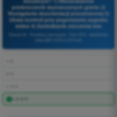
wizualnym? 1) Niezauważone
przekroczenie wyznaczonych granic 2)
Wystąpienie dezorientacji przestrzennej 3)
Utrata kontroli przy pogorszeniu sygnału
wideo 4) Zaniedbanie otoczenia lotu
Pytanie 28 - Procedury operacyjne - Dron STS - świadectwo
pilota BSP (STS-01/STS-02)
1 i 2
2 i 3
1, 3 i 4
1, 2, 3 i 4