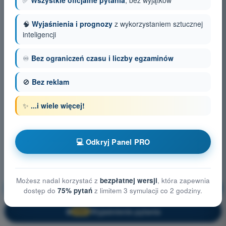
✅
Wszystkie oficjalne pytania
, bez wyjątków
🧠
Wyjaśnienia i prognozy
z wykorzystaniem sztucznej
inteligencji
♾️
Bez ograniczeń czasu i liczby egzaminów
🚫
Bez reklam
✨
...i wiele więcej!
💻 Odkryj Panel PRO
Możesz nadal korzystać z
bezpłatnej wersji
, która zapewnia
Procedury operacyjne
Trening!
dostęp do
75% pytań
z limitem 3 symulacji co 2 godziny.
Wyjaśnienie pytania
🔒
PRO