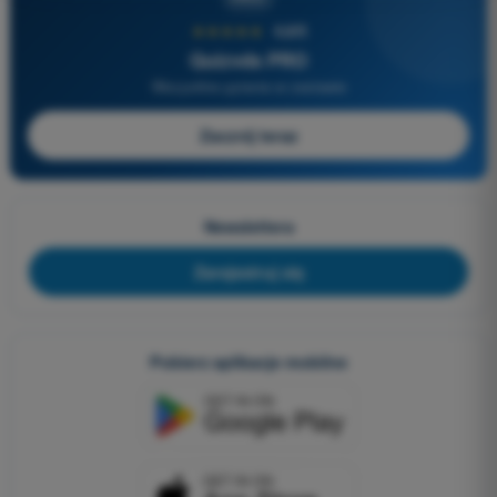
★★★★★
4,6/5
Quizvds PRO
Wszystkie pytania w zestawie
Zacznij teraz
Newslettera
Zarejestruj się
Pobierz aplikacje mobilne