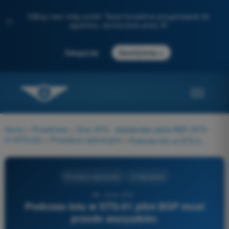
Odkryj nasz nowy portal: Twoje kompletne przygotowanie do
✨
egzaminu, wzmocnione przez AI
→
Zaloguj się
Zacznij teraz
Home
>
Przedmioty
>
Dron STS - świadectwo pilota BSP (STS-
01/STS-02)
>
Procedury operacyjne
>
Podczas lotu w STS-01 pilot BSP musi przede wszystkim:
Procedury operacyjne
4 Odpowiedzi
48 - Dron STS -
Podczas lotu w STS-01 pilot BSP musi
przede wszystkim: