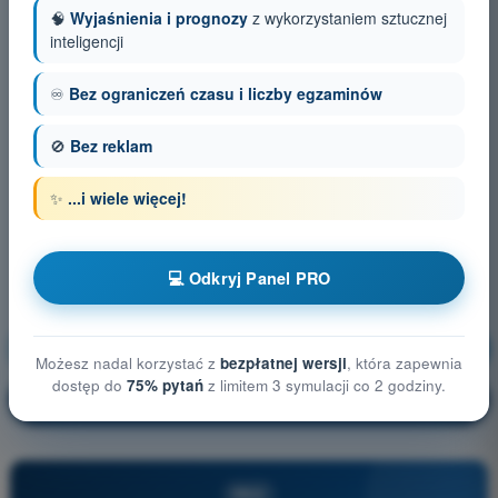
🧠
Wyjaśnienia i prognozy
z wykorzystaniem sztucznej
inteligencji
♾️
Bez ograniczeń czasu i liczby egzaminów
🚫
Bez reklam
✨
...i wiele więcej!
💻 Odkryj Panel PRO
Procedury operacyjne
Trening!
Możesz nadal korzystać z
bezpłatnej wersji
, która zapewnia
dostęp do
75% pytań
z limitem 3 symulacji co 2 godziny.
Wyjaśnienie pytania
🔒
PRO
PRO