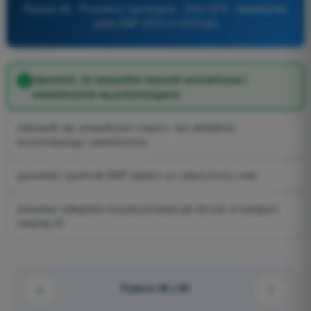
Pytanie 48 - Procedury operacyjne - Dron STS - świadectwo
pilota BSP (STS-01/STS-02)
zapewnić, że wszystkie warunki scenariusza i
oświadczenia są przestrzegane
zadowolić się zezwoleniem organu, bez składania
wcześniejszego oświadczenia
sprawdzić zgodność BSP dopiero po zakończeniu misji
stosować odległości bezpieczeństwa jak dla lotu w kategorii
otwartej A1
Pytanie 48 z 96