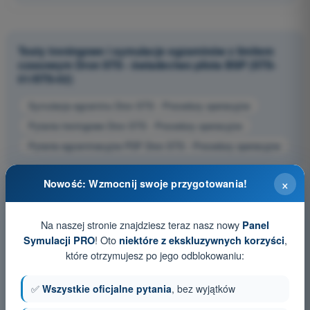
Testy treningowe i symulacje egzaminów z limitem
czasowym Dron STS - świadectwo pilota BSP (STS-
01/STS-02)
Symulacja egzaminu Dron STS - Procedury operacyjne
Pytania treningowe Dron STS - Procedury operacyjne
Pytania egzaminacyjne PDF Dron STS - Procedury operacyjne
×
Nowość: Wzmocnij swoje przygotowania!
Na naszej stronie znajdziesz teraz nasz nowy
Panel
! Oto
,
Symulacji PRO
niektóre z ekskluzywnych korzyści
które otrzymujesz po jego odblokowaniu:
✅
Wszystkie oficjalne pytania
, bez wyjątków