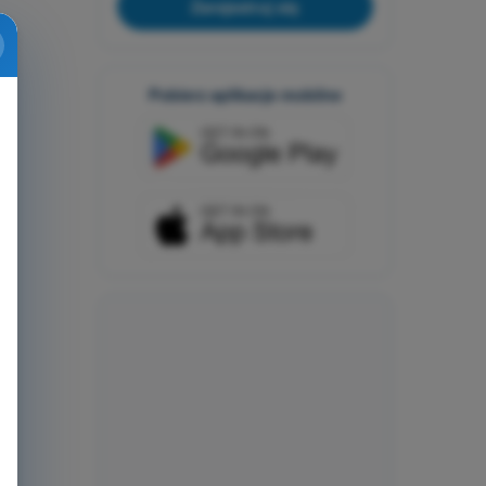
Zarejestruj się
Pobierz aplikacje mobilne