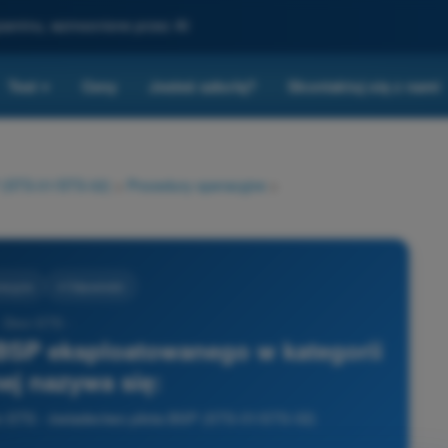
gzaminu, wzmocnione przez AI
Test
Ceny
Jesteś szkołą?
Skontaktuj się z nami
▾
P (STS-01/STS-02)
>
Procedury operacyjne
>
acyjne
4 Odpowiedzi
- Dron STS -
 BSP eksploatowanego w kategorii
ej nazywa się:
on STS - świadectwo pilota BSP (STS-01/STS-02)