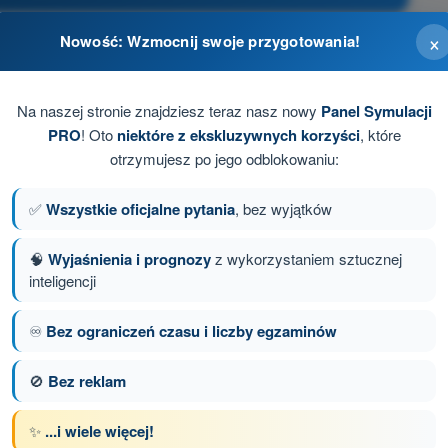
×
Nowość: Wzmocnij swoje przygotowania!
 wyłącznie przez ULC co dwa lata
Na naszej stronie znajdziesz teraz nasz nowy
Panel Symulacji
apewniających, że BSP przez cały okres eksploatacji
PRO
! Oto
niektóre z ekskluzywnych korzyści
, które
je producenta
otrzymujesz po jego odblokowaniu:
arzeń po każdym locie
✅
Wszystkie oficjalne pytania
, bez wyjątków
P dostawcy usług U-space
🧠
Wyjaśnienia i prognozy
z wykorzystaniem sztucznej
inteligencji
♾️
Bez ograniczeń czasu i liczby egzaminów
anie 89 z 96
Następne pytanie
🚫
Bez reklam
✨
...i wiele więcej!
z limitem czasowym Dron STS - świadectwo