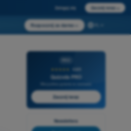
Zaloguj się
Zacznij teraz
→
Rozpocznij za darmo
→
PL
PRO
★★★★★
4,6/5
Quizvds PRO
Wszystkie pytania w zestawie
Zacznij teraz
Newslettera