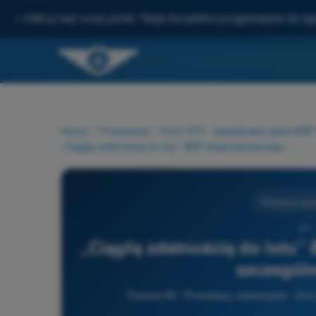
✨
Odkryj nasz nowy portal: Twoje kompletne przygotowanie do e
Home
>
Przedmioty
>
Dron STS - świadectwo pilota BS
„Ciągłą zdatnością do lotu” BSP eksploatowanego w kategorii szczególnej nazywa się:
Procedury oper
89 
„Ciągłą zdatnością do lotu”
szczególn
Pytanie 89 - Procedury operacyjne - Dr