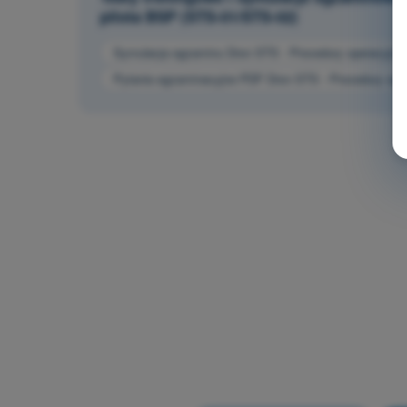
pilota BSP (STS-01/STS-02)
Symulacja egzaminu Dron STS - Procedury operacyjne
Pytania egzaminacyjne PDF Dron STS - Procedury ope