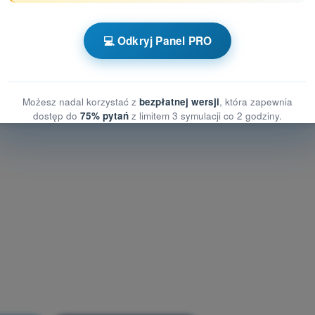
💻 Odkryj Panel PRO
Pytania treningowe Dron STS - Procedury operacyjne
racyjne
Możesz nadal korzystać z
bezpłatnej wersji
, która zapewnia
dostęp do
75% pytań
z limitem 3 symulacji co 2 godziny.