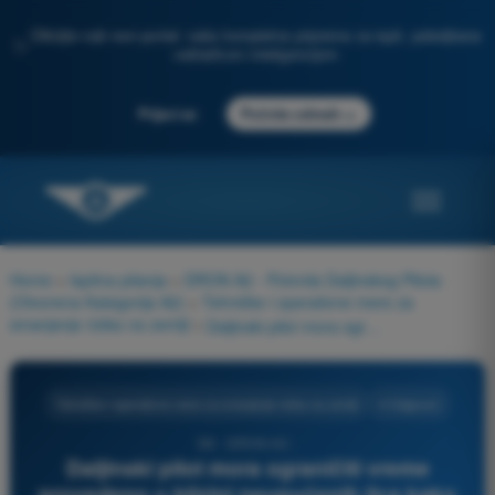
Otkrijte naš novi portal: vaša kompletna priprema za ispit, poboljšana
✨
veštačkom inteligencijom
→
Prijavi se
Počnite odmah
Home
>
Ispitna pitanja
>
DRON A2 - Potvrda Daljinskog Pilota
(Otvorena Kategorija A2)
>
Tehničke i operativne mere za
smanjenje rizika na zemlji
>
Daljinski pilot mora ograničiti vreme provedeno u blizini neupućenih lica kako bi se:
Tehničke i operativne mere za smanjenje rizika na zemlji
4 Odgovori
98 - DRON A2 -
Daljinski pilot mora ograničiti vreme
provedeno u blizini neupućenih lica kako