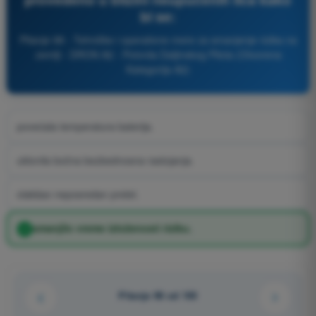
bi se:
Pitanje 98 - Tehničke i operativne mere za smanjenje rizika na
zemlji - DRON A2 - Potvrda Daljinskog Pilota (Otvorena
Kategorija A2)
povećala temperatura baterija.
uklonila bočna bezbednosna rastojanja.
olakšao neposredan prelet.
smanjilo vreme izloženosti riziku.
Pitanje 98 od 100