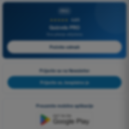
PRO
★★★★★
4,6/5
Quizvds PRO
Sva pitanja uključena
Počnite odmah
Prijavite se na Newsletter
Prijavite se, besplatno je
Preuzmite mobilne aplikacije