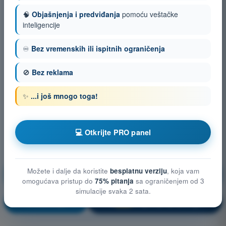
🧠
Objašnjenja i predviđanja
pomoću veštačke
inteligencije
♾️
Bez vremenskih ili ispitnih ograničenja
🚫
Bez reklama
✨
...i još mnogo toga!
💻 Otkrijte PRO panel
Tehničke i operativne mere za smanjenje rizika na
Možete i dalje da koristite
besplatnu verziju
, koja vam
zemlji
omogućava pristup do
75% pitanja
sa ograničenjem od 3
simulacije svaka 2 sata.
Vežbanje!
Objašnjenje pitanja
🔒
PRO