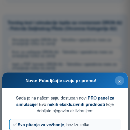
Trening test i simulacije ispita sa vremenom DRON A2
- Potvrda Daljinskog Pilota (Otvorena Kategorija A2)
Simulacija ispita DRON A2 - Tehničke i operativne mere za
smanjenje rizika na zemlji
Kviz za vežbanje DRON A2 - Tehničke i operativne mere za
smanjenje rizika na zemlji
Ispit u PDF formatu DRON A2 - Tehničke i operativne mere za
smanjenje rizika na zemlji
×
Novo: Poboljšajte svoju pripremu!
Sada je na našem sajtu dostupan novi
PRO panel za
! Evo
koje
simulacije
nekih ekskluzivnih prednosti
dobijate njegovim aktiviranjem:
✅
Sva pitanja za vežbanje
, bez izuzetka