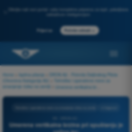
Otkrijte naš novi portal: vaša kompletna priprema za ispit, poboljšana
✨
veštačkom inteligencijom
→
Prijavi se
Počnite odmah
Home
>
Ispitna pitanja
>
DRON A2 - Potvrda Daljinskog Pilota
(Otvorena Kategorija A2)
>
Tehničke i operativne mere za
smanjenje rizika na zemlji
>
Umerena vertikalna brzina pri spuštanju je važna jer:
Tehničke i operativne mere za smanjenje rizika na zemlji
4 Odgovori
99 - DRON A2 -
Umerena vertikalna brzina pri spuštanju je
važna jer: