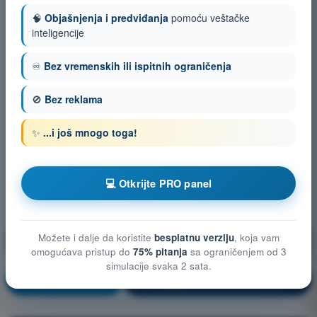
🧠
Objašnjenja i predviđanja
pomoću veštačke
inteligencije
♾️
Bez vremenskih ili ispitnih ograničenja
🚫
Bez reklama
✨
...i još mnogo toga!
💻 Otkrijte PRO panel
Tehničke i operativne mere za smanjenje rizika na
Možete i dalje da koristite
besplatnu verziju
, koja vam
zemlji
omogućava pristup do
75% pitanja
sa ograničenjem od 3
simulacije svaka 2 sata.
Vežbanje!
Objašnjenje pitanja
🔒
PRO