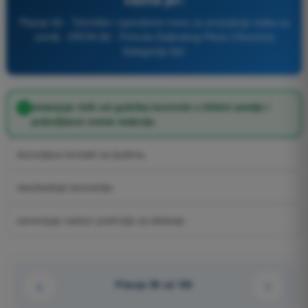
Pitanje 99 - Tehničke i operativne mere za smanjenje rizika na
zemlji - DRON A2 - Potvrda Daljinskog Pilota (Otvorena
Kategorija A2)
smanjuje rizik od gubitka kontrole u blizini zemlje i
poboljšava vreme reakcije.
dozvoljava kontakt sa ljudima.
obezbeđuje bezvetrije.
zamenjuje nadzor područja za sletanje.
Pitanje 99 od 100