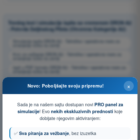
Trening test i simulacije ispita sa vremenom DRON A2
- Potvrda Daljinskog Pilota (Otvorena Kategorija A2)
Simulacija ispita DRON A2 - Tehničke i operativne mere za
smanjenje rizika na zemlji
Kviz za vežbanje DRON A2 - Tehničke i operativne mere za
smanjenje rizika na zemlji
Ispit u PDF formatu DRON A2 - Tehničke i operativne mere za
smanjenje rizika na zemlji
×
Novo: Poboljšajte svoju pripremu!
Sada je na našem sajtu dostupan novi
PRO panel za
! Evo
koje
simulacije
nekih ekskluzivnih prednosti
dobijate njegovim aktiviranjem:
✅
Sva pitanja za vežbanje
, bez izuzetka