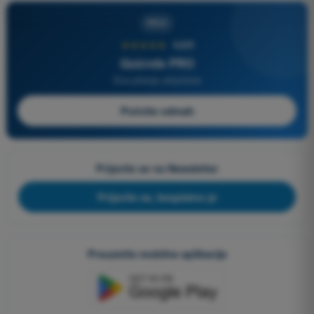
PRO
★★★★★
4,6/5
Quizvds PRO
Sva pitanja uključena
Počnite odmah
Prijavite se na Newsletter
Prijavite se, besplatno je
Preuzmite mobilne aplikacije