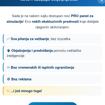
 PPL(A) - Dozvola Privatnog Pilota (Avioni)
Sada je na našem sajtu dostupan novi
PRO panel za
simulacije
! Evo
nekih ekskluzivnih prednosti
koje dobijate
je.
njegovim aktiviranjem:
 gradacije.
✅
Sva pitanja za vežbanje
, bez izuzetka
od dozvoljene.
🧠
Objašnjenja i predviđanja
pomoću veštačke
inteligencije
♾️
Bez vremenskih ili ispitnih ograničenja
nje 11 od 146
Sledeće pitanje
🚫
Bez reklama
✨
...i još mnogo toga!
om PPL(A) - Dozvola Privatnog Pilota (Avioni)
iz za vežbanje PPL(A) - Operativne Procedure