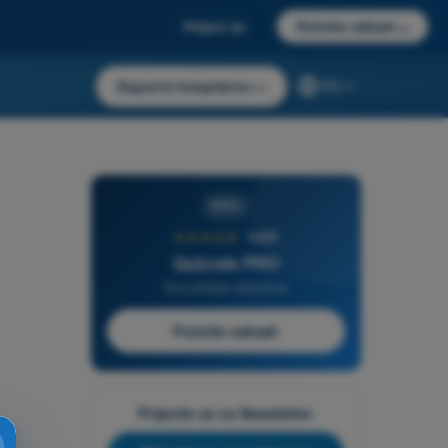
Prijavi se
Počnite odmah
→
Započni besplatno
→
RS
PRO
★★★★★
4,6/5
Quizvds PRO
Sva pitanja uključena
Počnite odmah
Prijavite se na Newsletter