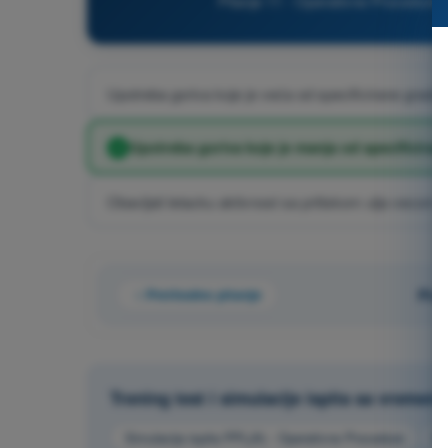
Pitanje 11 - Operativne Procedure -
Upotreba goriva koje je veća od specificirane gradaci
Upotreba goriva koje je manja od specificirane
Obavljati letacku aktivnost sa pritiskom ulja vecom 
Prethodno pitanje
Pita
Trening test i simulacije ispita sa vremen
Simulacija ispita PPL(A) - Operativne Procedure
Kv