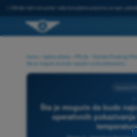
✨
Otkrijte naš novi portal: vaša kompletna priprema za ispit, pobo
Home
>
Ispitna pitanja
>
PPL(A) - Dozvola Privatnog Pilot
Šta je moguće da bude najcešci uzrok prekoracenja opsega operativnih pokazivanja temperature glave cilindara i temperature ulja u motoru?
Operativne P
11
Šta je moguće da bude najc
operativnih pokazivanja 
temperature