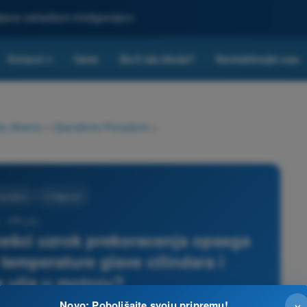
ljšana veštačkom inteligencijom
Kvizovi
Cene
Da li ste škola?
Kontaktirajte nas
▾
a (Avioni)
>
Operativne Procedure
>
rocedure
3 Odgovori
 - PPL(A) -
ešci uzrok prekoracenja opsega
temperature glave cilindara i
 ulja u motoru?
×
Novo: Poboljšajte svoju pripremu!