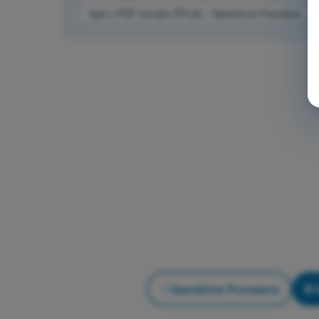
Ispit u PDF formatu PPL(A) - Operativne Procedure
Operativne Procedure
V