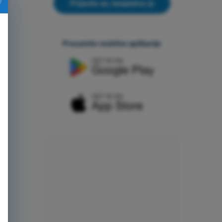
Prijavite se, besplatno je
Preuzmite mobilne aplikacije