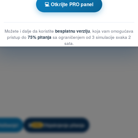
💻 Otkrijte PRO panel
Možete i dalje da koristite
besplatnu verziju
, koja vam omogućava
pristup do
75% pitanja
sa ograničenjem od 3 simulacije svaka 2
sata.
ežbanje!
Objašnjenje pitanja
🔒
PRO