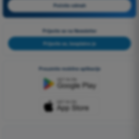
Počnite odmah
Prijavite se na Newsletter
Prijavite se, besplatno je
Preuzmite mobilne aplikacije