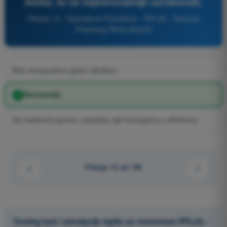
motor, to ce najverovatnije uzrokovati.
Pitanje 12 - Operativne Procedure - PPL(A) - Dozvola
Privatnog Pilota (Avioni)
Nižu temperaturu glave cilindara.
Detonacije.
Da mešavina goriva i vazduha nije homogena u cilindrima.
Pitanje 12 od 146
Trening test i simulacije ispita sa vremenom PPL(A) -