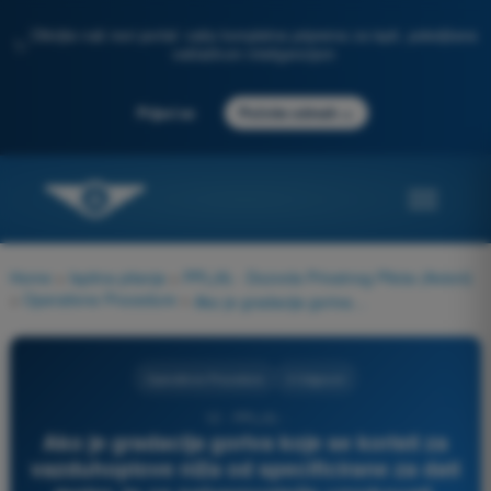
Otkrijte naš novi portal: vaša kompletna priprema za ispit, poboljšana
✨
veštačkom inteligencijom
→
Prijavi se
Počnite odmah
Home
>
Ispitna pitanja
>
PPL(A) - Dozvola Privatnog Pilota (Avioni)
>
Operativne Procedure
>
Ako je gradacija goriva koje se koristi za vazduhoplove niža od specificirane za dati motor, to ce najverovatnije uzrokovati.
Operativne Procedure
3 Odgovori
12 - PPL(A) -
Ako je gradacija goriva koje se koristi za
vazduhoplove niža od specificirane za dati