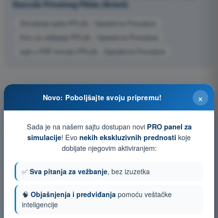
Dozvola Privatnog Pilota (Avioni)
Simulacija ispita PPL(A) - Operativne Procedure
Kviz za vežbanje PPL(A) - Operativne Procedure
Ispit u PDF formatu PPL(A) - Operativne Procedure
×
Novo: Poboljšajte svoju pripremu!
Sada je na našem sajtu dostupan novi
PRO panel za
! Evo
koje
simulacije
nekih ekskluzivnih prednosti
dobijate njegovim aktiviranjem:
✅
Sva pitanja za vežbanje
, bez izuzetka
🧠
Objašnjenja i predviđanja
pomoću veštačke
inteligencije