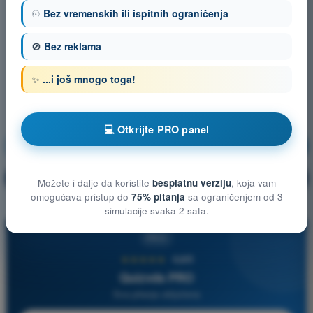
♾️
Bez vremenskih ili ispitnih ograničenja
🚫
Bez reklama
✨
...i još mnogo toga!
💻 Otkrijte PRO panel
Operativne Procedure
Vežbanje!
Objašnjenje pitanja
🔒
PRO
Možete i dalje da koristite
besplatnu verziju
, koja vam
omogućava pristup do
75% pitanja
sa ograničenjem od 3
simulacije svaka 2 sata.
PRO
★★★★★
4,6/5
Quizvds PRO
Sva pitanja uključena