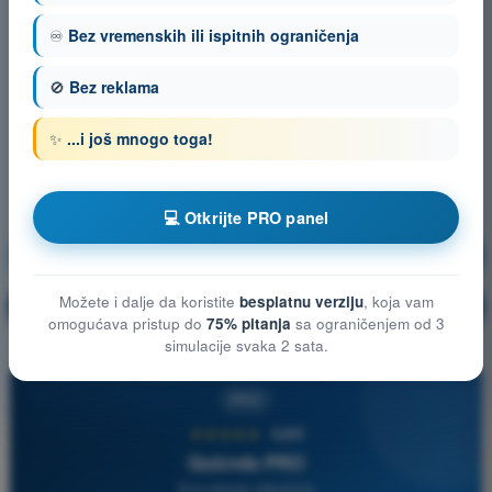
♾️
Bez vremenskih ili ispitnih ograničenja
🚫
Bez reklama
✨
...i još mnogo toga!
💻 Otkrijte PRO panel
Opšte poznavanje vazduhoplova
Vežbanje!
Možete i dalje da koristite
besplatnu verziju
, koja vam
Objašnjenje pitanja
🔒
PRO
omogućava pristup do
75% pitanja
sa ograničenjem od 3
simulacije svaka 2 sata.
PRO
★★★★★
4,6/5
Quizvds PRO
Sva pitanja uključena