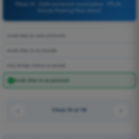
Pitanje 59 - Opšte poznavanje vazduhoplova - PPL(A) -
Dozvola Privatnog Pilota (Avioni)
korak elise se nece promeniti.
korak elise ce se smanjiti.
broj obrtaja motora ce porasti.
korak elise ce se povecati.
Pitanje 59 od 136