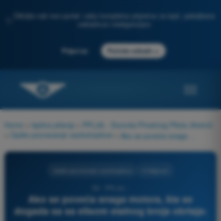
Otkrijte naš novi portal: vaša kompletna priprema za ispit, poboljšana
✨
veštačkom inteligencijom
→
Prijavi se
Počnite odmah
Home
>
Ispitna pitanja
>
PPL(A) - Dozvola Privatnog Pilota (Avioni)
>
Opšte poznavanje vazduhoplova
>
Ako se poveća snaga motora, šta se dogada sa sa elisom stalnog broja obrtaja:
Opšte poznavanje vazduhoplova
4 Odgovori
59 - PPL(A) -
Ako se poveća snaga motora, šta se
dogada sa sa elisom stalnog broja obrtaja: