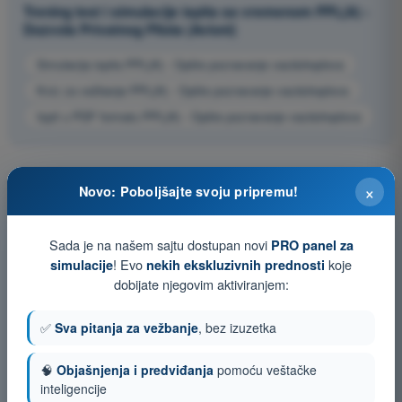
Trening test i simulacije ispita sa vremenom PPL(A) -
Dozvola Privatnog Pilota (Avioni)
Simulacija ispita PPL(A) - Opšte poznavanje vazduhoplova
Kviz za vežbanje PPL(A) - Opšte poznavanje vazduhoplova
Ispit u PDF formatu PPL(A) - Opšte poznavanje vazduhoplova
×
Novo: Poboljšajte svoju pripremu!
Sada je na našem sajtu dostupan novi
PRO panel za
! Evo
koje
simulacije
nekih ekskluzivnih prednosti
dobijate njegovim aktiviranjem:
✅
Sva pitanja za vežbanje
, bez izuzetka
🧠
Objašnjenja i predviđanja
pomoću veštačke
inteligencije