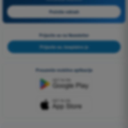
Počnite odmah
Prijavite se na Newsletter
Prijavite se, besplatno je
Preuzmite mobilne aplikacije