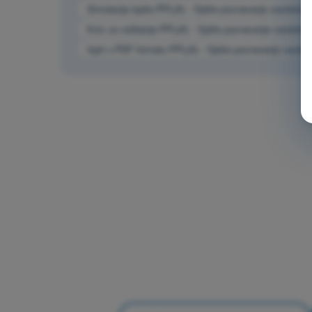
Simulacija ispita PPL(A) - Opšte poznavanje vazduhop
Kviz za vežbanje PPL(A) - Opšte poznavanje vazduhop
Ispit u PDF formatu PPL(A) - Opšte poznavanje vazdu