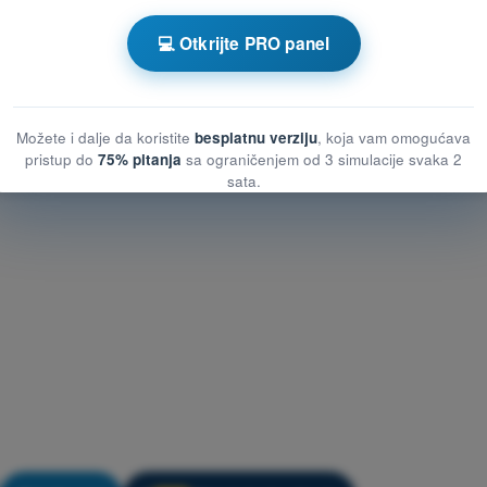
lova
💻 Otkrijte PRO panel
lova
hoplova
Možete i dalje da koristite
besplatnu verziju
, koja vam omogućava
pristup do
75% pitanja
sa ograničenjem od 3 simulacije svaka 2
sata.