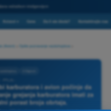
ljšana veštačkom inteligencijom
Kvizovi
Cene
Da li ste škola?
Kontaktirajte nas
▾
a (Avioni)
>
Opšte poznavanje vazduhoplova
>
vazduhoplova
3 Odgovori
 - PPL(A) -
bi karburatora i avion počinje da
anje grejanja karburatora imati za
ni porast broja obrtaja.