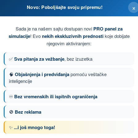
ova - PPL(A) - Dozvola Privatnog Pilota (Avioni)
×
Novo: Poboljšajte svoju pripremu!
Sada je na našem sajtu dostupan novi
PRO panel za
simulacije
! Evo
nekih ekskluzivnih prednosti
koje dobijate
njegovim aktiviranjem:
aja motora.
✅
Sva pitanja za vežbanje
, bez izuzetka
 ce doci do grubog rada motora, a zatim do pada broja
n u motor. Zatim ce doci do porasta broja obrtaja.
🧠
Objašnjenja i predviđanja
pomoću veštačke
inteligencije
♾️
Bez vremenskih ili ispitnih ograničenja
nje 72 od 136
Sledeće pitanje
🚫
Bez reklama
✨
...i još mnogo toga!
om PPL(A) - Dozvola Privatnog Pilota (Avioni)