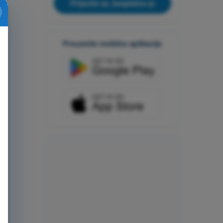
Prijavite se, besplatno je
Preuzmite mobilne aplikacije