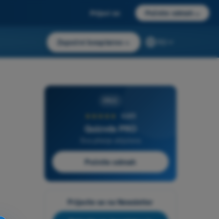
Prijavi se
Počnite odmah
→
Započni besplatno
→
RS
PRO
★★★★★
4,6/5
Quizvds PRO
Sva pitanja uključena
Počnite odmah
Prijavite se na Newsletter