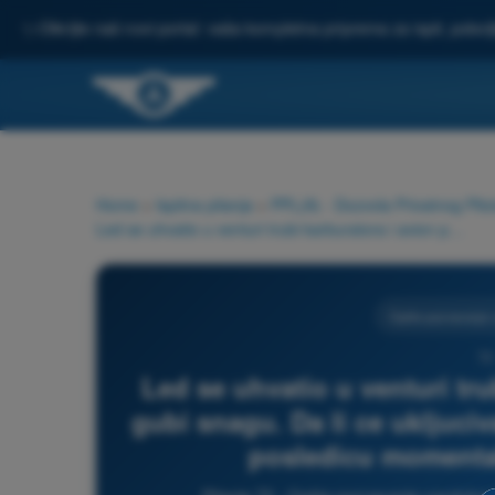
✨
Otkrijte naš novi portal: vaša kompletna priprema za ispit, pobo
Home
>
Ispitna pitanja
>
PPL(A) - Dozvola Privatnog Pilot
Led se uhvatio u venturi trubi karburatora i avion počinje da gubi snagu. Da li ce ukljucivanje grejanja karburatora imati za posledicu momentalni porast broja obrtaja.
Opšte poznavanje 
72
Led se uhvatio u venturi tru
gubi snagu. Da li ce ukljuciv
posledicu momental