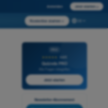
Anmelden
Jetzt starten
→
Kostenlos starten
→
DE
PRO
★★★★★
4,6/5
Quizvds PRO
Alle Fragen inbegriffen
Jetzt starten
Newsletter-Abonnement