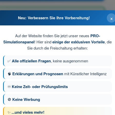
 Aufprallenergie begrenzt
×
Neu: Verbessern Sie Ihre Vorbereitung!
Auf der Website finden Sie jetzt unser neues
PRO-
Simulationspanel
! Hier sind
einige der exklusiven Vorteile
, die
Sie durch die Freischaltung erhalten:
e
✅
Alle offiziellen Fragen
, keine ausgenommen
🧠
Erklärungen und Prognosen
mit Künstlicher Intelligenz
e 11 von 100
Nächste Frage
♾️
Keine Zeit- oder Prüfungslimits
🚫
Keine Werbung
üfungssimulationen Drohnenführerschein A2
✨
...und vieles mehr!