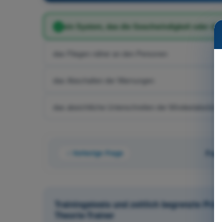
ein System, das die Geschwindigkeit oder die
das Fliegen näher an den Personen
das Abschalten der Warnungen
das absichtliche Unterschreiten der Mindestabständ
Vorherige Frage
Frag
Trainingstests und zeitlich begrenzte Pr
Theorie-Trainer