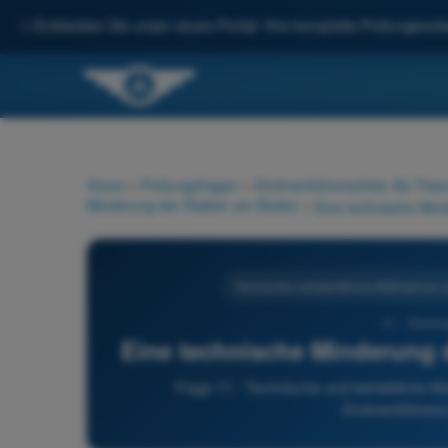
✨
Entdecken Sie unser neues Portal: Ihre komplette Prüfungsvorbe
Home
>
Prüfungsfragen
>
Drohnenführerschein A2 Theor
Minderung der Risiken am Boden
>
Technische und betriebliche Maßnahmen z
11 - Drohn
Eine technische Minderung 
Frage 11 - Technische und betriebliche 
Drohnenführersc