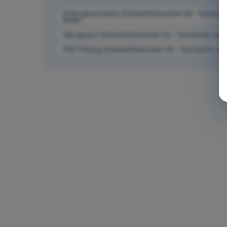
Prüfungssimulation Drohnenführerschein A2 - Technisc
Boden
Übungsquiz Drohnenführerschein A2 - Technische und 
PDF-Prüfung Drohnenführerschein A2 - Technische und