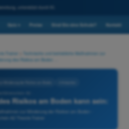
reitung, unterstützt durch KI.
Quiz
Preise
Sind Sie eine Schule?
Kontakt
▾
ie-Trainer
>
Technische und betriebliche Maßnahmen zur
Eine technische Minderung des Risikos am Boden kann sein:
ur Minderung der Risiken am Boden
4 Antworten
enführerschein A2 -
des Risikos am Boden kann sein:
Maßnahmen zur Minderung der Risiken am Boden -
hein A2 Theorie-Trainer