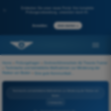
Entdecken Sie unser neues Portal: Ihre komplette
✨
Prüfungsvorbereitung, unterstützt durch KI.
→
Anmelden
Jetzt starten
Home
>
Prüfungsfragen
>
Drohnenführerschein A2 Theorie-Trainer
>
Technische und betriebliche Maßnahmen zur Minderung der
Risiken am Boden
>
Eine gute Kommunikation mit dem Kunden oder dem Bodenteam dient dazu:
Technische und betriebliche Maßnahmen zur Minderung der Risiken am
Boden
4 Antworten