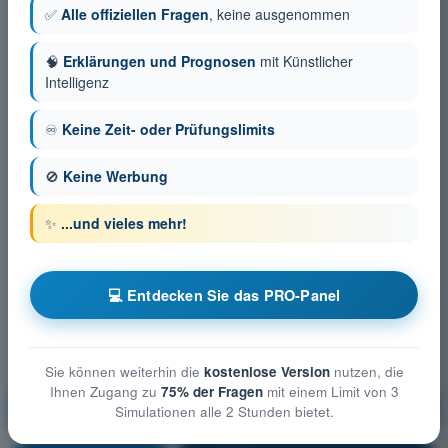
✅
Alle offiziellen Fragen
, keine ausgenommen
🧠
Erklärungen und Prognosen
mit Künstlicher
Intelligenz
♾️
Keine Zeit- oder Prüfungslimits
🚫
Keine Werbung
✨
...und vieles mehr!
💻 Entdecken Sie das PRO-Panel
Sie können weiterhin die
kostenlose Version
nutzen, die
Ihnen Zugang zu
75% der Fragen
mit einem Limit von 3
Technische und betriebliche Maßnahmen zur
Simulationen alle 2 Stunden bietet.
Minderung der Risiken am Boden