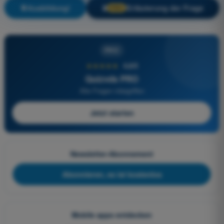
Ausbildung!
Erläuterung der Frage
🔒
PRO
PRO
★★★★★
4,6/5
Quizvds PRO
Alle Fragen inbegriffen
Jetzt starten
Newsletter-Abonnement
Abonnieren, es ist kostenlos
Mobile apps entdecken