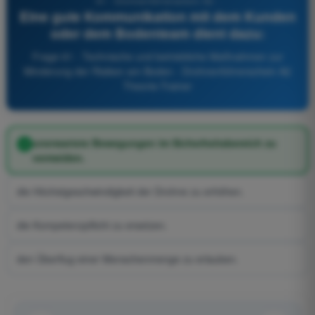
61 - Drohnenführerschein A2 -
Eine gute Kommunikation mit dem Kunden
oder dem Bodenteam dient dazu:
Frage 61 - Technische und betriebliche Maßnahmen zur
Minderung der Risiken am Boden - Drohnenführerschein A2
Theorie-Trainer
unerwartete Bewegungen im Sicherheitsbereich zu
vermeiden.
die Höchstgeschwindigkeit der Drohne zu erhöhen.
die Kompetenzpflicht zu ersetzen.
den Überflug einer Menschenmenge zu erlauben.