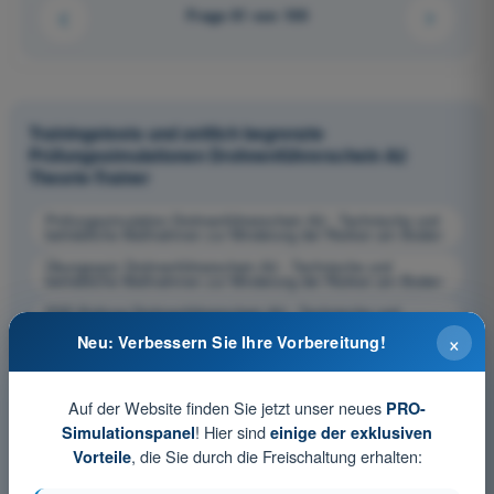
Frage 61 von 100
Trainingstests und zeitlich begrenzte
Prüfungssimulationen Drohnenführerschein A2
Theorie-Trainer
Prüfungssimulation Drohnenführerschein A2 - Technische und
betriebliche Maßnahmen zur Minderung der Risiken am Boden
Übungsquiz Drohnenführerschein A2 - Technische und
betriebliche Maßnahmen zur Minderung der Risiken am Boden
PDF-Prüfung Drohnenführerschein A2 - Technische und
betriebliche Maßnahmen zur Minderung der Risiken am Boden
×
Neu: Verbessern Sie Ihre Vorbereitung!
Auf der Website finden Sie jetzt unser neues
PRO-
! Hier sind
Simulationspanel
einige der exklusiven
, die Sie durch die Freischaltung erhalten:
Vorteile