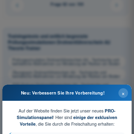
Frage 62 von 100
Trainingstests und zeitlich begrenzte
Prüfungssimulationen Drohnenführerschein A2
Theorie-Trainer
Prüfungssimulation Drohnenführerschein A2 - Technische und
betriebliche Maßnahmen zur Minderung der Risiken am Boden
Übungsquiz Drohnenführerschein A2 - Technische und
betriebliche Maßnahmen zur Minderung der Risiken am Boden
PDF-Prüfung Drohnenführerschein A2 - Technische und
betriebliche Maßnahmen zur Minderung der Risiken am Boden
×
Neu: Verbessern Sie Ihre Vorbereitung!
Auf der Website finden Sie jetzt unser neues
PRO-
! Hier sind
Simulationspanel
einige der exklusiven
, die Sie durch die Freischaltung erhalten:
Vorteile