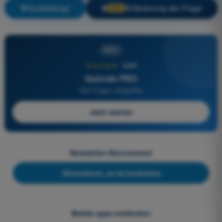
Ausbildung!
Erläuterung der Frage
🔒
PRO
PRO
★★★★★
4,6/5
Quizvds PRO
Alle Fragen inbegriffen
Jetzt starten
Newsletter-Abonnement
Abonnieren, es ist kostenlos
Mobile apps entdecken