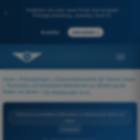
Entdecken Sie unser neues Portal: Ihre komplette
✨
Prüfungsvorbereitung, unterstützt durch KI.
→
Anmelden
Jetzt starten
Home
>
Prüfungsfragen
>
Drohnenführerschein A2 Theorie-Trainer
>
Technische und betriebliche Maßnahmen zur Minderung der
Risiken am Boden
>
Die Anweisungen an ein Bodenteam müssen festlegen:
Technische und betriebliche Maßnahmen zur Minderung der Risiken am
Boden
4 Antworten