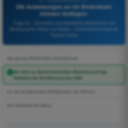
62 - Drohnenführerschein A2 -
Die Anweisungen an ein Bodenteam
müssen festlegen:
Frage 62 - Technische und betriebliche Maßnahmen zur
Minderung der Risiken am Boden - Drohnenführerschein A2
Theorie-Trainer
das genaue Modell jedes Smartphones.
die nicht zu überschreitenden Bereiche und das
Verhalten bei Annäherung des UAS.
nur die künstlerischen Einstellungen der Kamera.
den Kaufpreis der Akkus.