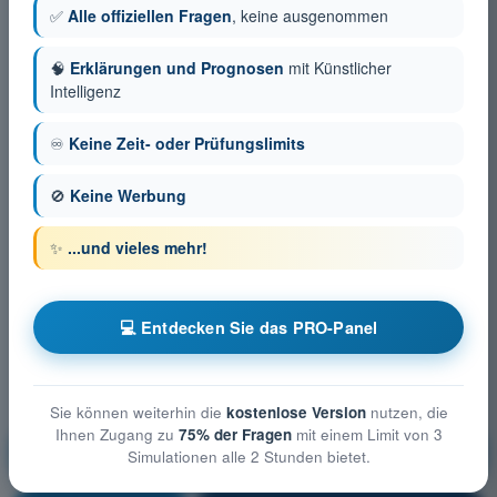
✅
Alle offiziellen Fragen
, keine ausgenommen
🧠
Erklärungen und Prognosen
mit Künstlicher
Intelligenz
♾️
Keine Zeit- oder Prüfungslimits
🚫
Keine Werbung
✨
...und vieles mehr!
💻 Entdecken Sie das PRO-Panel
Sie können weiterhin die
kostenlose Version
nutzen, die
Ihnen Zugang zu
75% der Fragen
mit einem Limit von 3
Technische und betriebliche Maßnahmen zur
Simulationen alle 2 Stunden bietet.
Minderung der Risiken am Boden