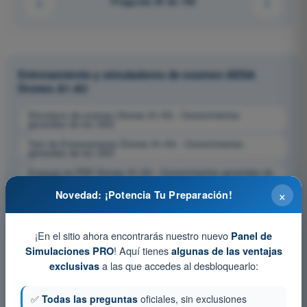
Pregunta 55 de 140
Entrenamiento y simuladores de examen AESA
Drones A1-A3
Simulacro de examen Drones A1-A3 - Conocimientos
generales de los UAS
Test de Entrenamiento Drones A1-A3 - Conocimientos
generales de los UAS
Examen en PDF Drones A1-A3 - Conocimientos generales de
los UAS
×
Novedad: ¡Potencia Tu Preparación!
¡En el sitio ahora encontrarás nuestro nuevo
Panel de
! Aquí tienes
Simulaciones PRO
algunas de las ventajas
a las que accedes al desbloquearlo:
exclusivas
✅
Todas las preguntas
oficiales, sin exclusiones