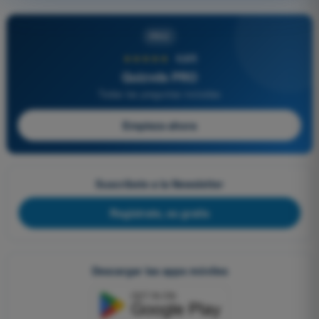
PRO
★★★★★
4,6/5
Quizvds PRO
Todas las preguntas incluidas
Empieza ahora
Suscríbete a la Newsletter
Regístrate, es gratis
Descargar las apps móviles