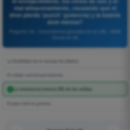
el envejecimiento, los ciclos de uso y el
mal almacenamiento, causando que el
dron pierda 'punch' (potencia) y la batería
dure menos?
Pregunta 144 - Conocimientos generales de los UAS - AESA
Drones A1-A3
La flexibilidad de la carcasa de plástico.
El voltaje nominal permanente.
La resistencia interna (IR) de las celdas.
El peso total en gramos.