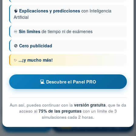
🧠
Explicaciones y predicciones
con Inteligencia
Artificial
♾️
Sin límites
de tiempo ni de exámenes
🚫
Cero publicidad
✨
...¡y mucho más!
💻 Descubre el Panel PRO
Aun así, puedes continuar con la
versión gratuita
, que te da
acceso al
75% de las preguntas
con un límite de 3
Conocimientos generales de los UAS
simulaciones cada 2 horas.
¡Entrenamiento!
Explicación de la pregunta
🔒
PRO