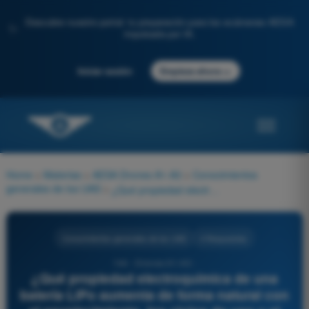
Descubre nuestro portal: tu preparación para los exámenes AESA
✨
impulsada por IA.
→
Iniciar sesión
Empieza ahora
Home
>
Materias
>
AESA Drones A1-A3
>
Conocimientos
generales de los UAS
>
¿Qué propiedad electroquímica de una batería LiPo aumenta de forma natural con el envejecimiento, los ciclos de uso y el mal almacenamiento, causando que el dron pierda 'punch' (potencia) y la batería dure menos?
Conocimientos generales de los UAS
4 Respuestas
144 - Drones A1-A3 -
¿Qué propiedad electroquímica de una
batería LiPo aumenta de forma natural con