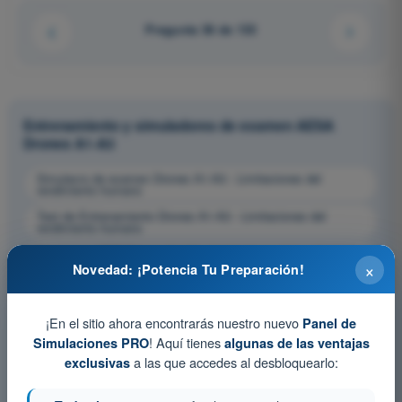
Pregunta 36 de 133
Entrenamiento y simuladores de examen AESA
Drones A1-A3
Simulacro de examen Drones A1-A3 - Limitaciones del
rendimiento humano
Test de Entrenamiento Drones A1-A3 - Limitaciones del
rendimiento humano
Examen en PDF Drones A1-A3 - Limitaciones del rendimiento
×
humano
Novedad: ¡Potencia Tu Preparación!
¡En el sitio ahora encontrarás nuestro nuevo
Panel de
! Aquí tienes
Simulaciones PRO
algunas de las ventajas
a las que accedes al desbloquearlo:
exclusivas