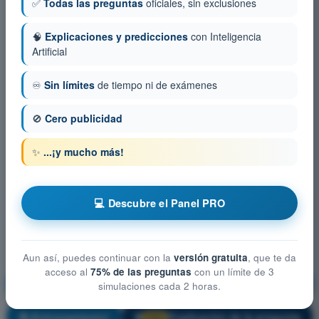
✅
Todas las preguntas
oficiales, sin exclusiones
🧠
Explicaciones y predicciones
con Inteligencia
Artificial
♾️
Sin límites
de tiempo ni de exámenes
🚫
Cero publicidad
✨
...¡y mucho más!
💻 Descubre el Panel PRO
Aun así, puedes continuar con la
versión gratuita
, que te da
acceso al
75% de las preguntas
con un límite de 3
Limitaciones del rendimiento humano
simulaciones cada 2 horas.
¡Entrenamiento!
Explicación de la pregunta
🔒
PRO