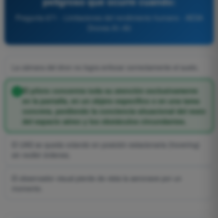
peligroso que ocurre cuando:
Pregunta 671 - Limitaciones del rendimiento humano - AESA
Drones A1-A3
La cámara del dron no logra enfocar correctamente el suelo.
El piloto concentra toda su atención exclusivamente
en la pantalla, en un objeto específico o en una tarea
concreta, perdiendo la conciencia situacional del resto
del espacio aéreo y los obstáculos circundantes.
El UAS se queda volando en posición estacionaria (hovering)
sin recibir órdenes.
El observador visual pierde de vista la aeronave por un
momento.