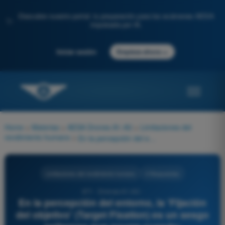
Descubre nuestro portal: tu preparación para los exámenes AESA
✨
impulsada por IA.
→
Iniciar sesión
Empieza ahora
Home
>
Materias
>
AESA Drones A1-A3
>
Limitaciones del
rendimiento humano
>
En la percepción del entorno, la 'Fijación del objetivo' (Target Fixation) es un sesgo peligroso que ocurre cuando:
Limitaciones del rendimiento humano
4 Respuestas
671 - Drones A1-A3 -
En la percepción del entorno, la 'Fijación
del objetivo' (Target Fixation) es un sesgo