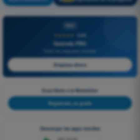
PRO
★★★★★
4,6/5
Quizvds PRO
Todas las preguntas incluidas
Empieza ahora
Suscríbete a la Newsletter
Regístrate, es gratis
Descargar las apps móviles