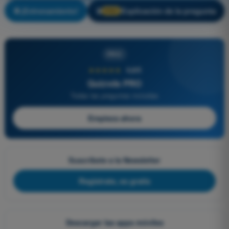
¡Entrenamiento!
Explicación de la pregunta
🔒
PRO
PRO
★★★★★
4,6/5
Quizvds PRO
Todas las preguntas incluidas
Empieza ahora
Suscríbete a la Newsletter
Regístrate, es gratis
Descargar las apps móviles