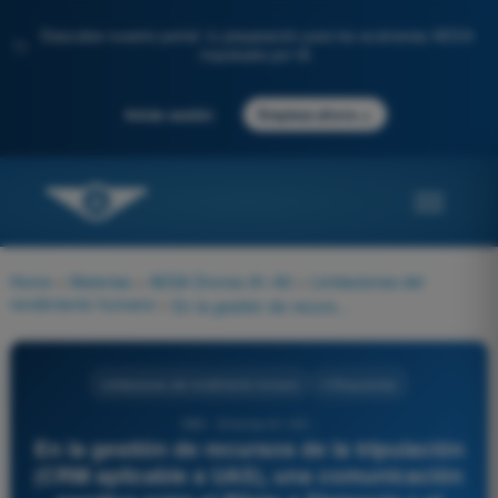
Descubre nuestro portal: tu preparación para los exámenes AESA
✨
impulsada por IA.
→
Iniciar sesión
Empieza ahora
Home
>
Materias
>
AESA Drones A1-A3
>
Limitaciones del
rendimiento humano
>
En la gestión de recursos de la tripulación (CRM aplicable a UAS), una comunicación asertiva entre el Piloto a Distancia y el Observador Visual significa:
Limitaciones del rendimiento humano
4 Respuestas
690 - Drones A1-A3 -
En la gestión de recursos de la tripulación
(CRM aplicable a UAS), una comunicación