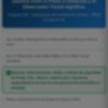
asertiva entre el Piloto a Distancia y el
Observador Visual significa:
Pregunta 690 - Limitaciones del rendimiento humano - AESA
Drones A1-A3
Que el piloto debe ignorar al observador si cree que tiene la
razón.
Que el observador solo debe hablar si la colisión es ya
inevitable.
Expresar observaciones, dudas y alertas de seguridad
de forma clara, directa, respetuosa y oportuna,
asegurándose de que la otra persona ha entendido el
mensaje.
Utilizar exclusivamente lenguaje de signos militar.