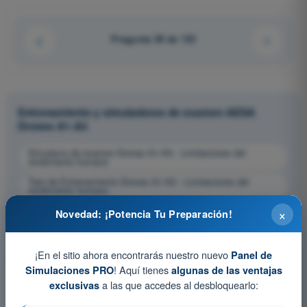
Pregunta 39 de 133
Entrenamiento y simuladores de examen AESA
Drones A1-A3
Simulacro de examen Drones A1-A3 - Limitaciones del
rendimiento humano
Test de Entrenamiento Drones A1-A3 - Limitaciones del
rendimiento humano
Examen en PDF Drones A1-A3 - Limitaciones del rendimiento
×
Novedad: ¡Potencia Tu Preparación!
humano
¡En el sitio ahora encontrarás nuestro nuevo
Panel de
! Aquí tienes
Simulaciones PRO
algunas de las ventajas
a las que accedes al desbloquearlo:
exclusivas