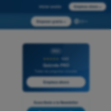
Iniciar sesión
Empieza ahora
→
Empezar gratis
→
ES
PRO
★★★★★
4,6/5
Quizvds PRO
Todas las preguntas incluidas
Empieza ahora
Suscríbete a la Newsletter