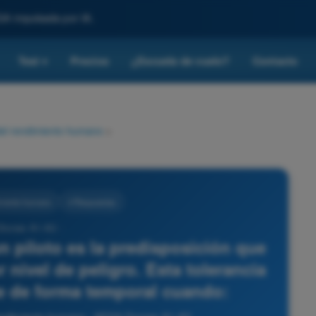
SA impulsada por IA.
Test
Precios
¿Escuela de vuelo?
Contacto
▾
del rendimiento humano
>
imiento humano
4 Respuestas
Drones A1-A3 -
un piloto es la predisposición que
 nivel de peligro. Esta tolerancia
 de forma temporal cuando: