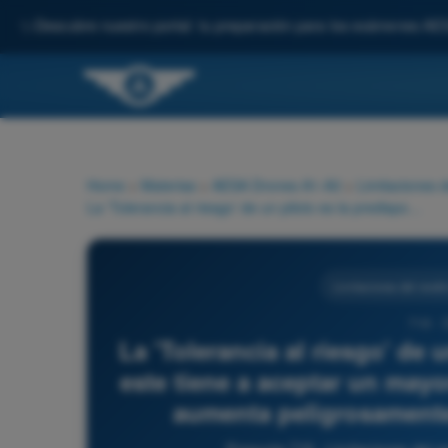
✨
Descubre nuestro portal: tu preparación para los exámenes AE
Home
>
Materias
>
AESA Drones A1-A3
>
Limitaciones 
La 'Tolerancia al riesgo' de un piloto es la predisposición que este tiene a aceptar un mayor nivel de peligro. Esta tolerancia aumenta peligrosamente de forma temporal cuando:
Limitaciones del rend
718 - 
La 'Tolerancia al riesgo' de 
este tiene a aceptar un mayor
aumenta peligrosamente