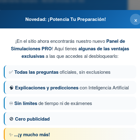
 rendimiento humano - AESA Drones A1-A3
×
Novedad: ¡Potencia Tu Preparación!
¡En el sitio ahora encontrarás nuestro nuevo
Panel de
de tiempo, estrés económico o está influenciado
Simulaciones PRO
! Aquí tienes
algunas de las ventajas
irresponsables de espectadores o clientes.
exclusivas
a las que accedes al desbloquearlo:
✅
Todas las preguntas
oficiales, sin exclusiones
🧠
Explicaciones y predicciones
con Inteligencia Artificial
♾️
Sin límites
de tiempo ni de exámenes
ta 67 de 133
Siguiente pregunta
🚫
Cero publicidad
✨
...¡y mucho más!