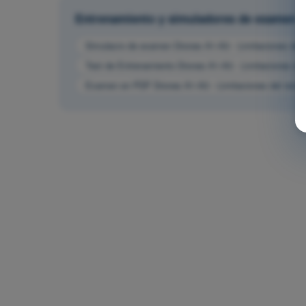
Entrenamiento y simuladores de examen
Simulacro de examen Drones A1-A3 - Limitaciones del
Test de Entrenamiento Drones A1-A3 - Limitaciones de
Examen en PDF Drones A1-A3 - Limitaciones del rend