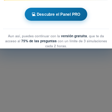
 AESA Drones A1-A3
💻 Descubre el Panel PRO
 rendimiento humano
l rendimiento humano
imiento humano
Aun así, puedes continuar con la
versión gratuita
, que te da
acceso al
75% de las preguntas
con un límite de 3 simulaciones
cada 2 horas.