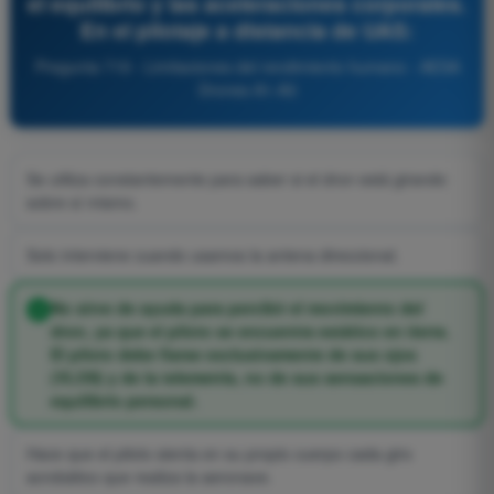
el equilibrio y las aceleraciones corporales.
En el pilotaje a distancia de UAS:
Pregunta 719 - Limitaciones del rendimiento humano - AESA
Drones A1-A3
Se utiliza constantemente para saber si el dron está girando
sobre sí mismo.
Solo interviene cuando usamos la antena direccional.
No sirve de ayuda para percibir el movimiento del
dron, ya que el piloto se encuentra estático en tierra.
El piloto debe fiarse exclusivamente de sus ojos
(VLOS) y de la telemetría, no de sus sensaciones de
equilibrio personal.
Hace que el piloto sienta en su propio cuerpo cada giro
acrobático que realiza la aeronave.