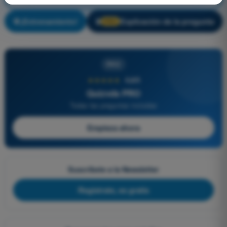
¡Entrenamiento!
Explicación de la pregunta
🔒
PRO
PRO
★★★★★
4,6/5
Quizvds PRO
Todas las preguntas incluidas
Empieza ahora
Suscríbete a la Newsletter
Regístrate, es gratis