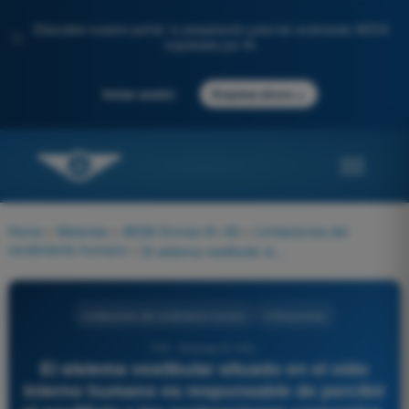
Descubre nuestro portal: tu preparación para los exámenes AESA
✨
impulsada por IA.
→
Iniciar sesión
Empieza ahora
Home
>
Materias
>
AESA Drones A1-A3
>
Limitaciones del
rendimiento humano
>
El sistema vestibular situado en el oído interno humano es responsable de percibir el equilibrio y las aceleraciones corporales. En el pilotaje a distancia de UAS:
Limitaciones del rendimiento humano
4 Respuestas
719 - Drones A1-A3 -
El sistema vestibular situado en el oído
interno humano es responsable de percibir