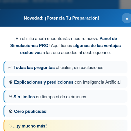
s operacionales - AESA Drones A1-A3
×
Novedad: ¡Potencia Tu Preparación!
¡En el sitio ahora encontrarás nuestro nuevo
Panel de
Simulaciones PRO
! Aquí tienes
algunas de las ventajas
exclusivas
a las que accedes al desbloquearlo:
tos motores a trabajar por encima de su límite, lo que
de control en vuelo.
✅
Todas las preguntas
oficiales, sin exclusiones
🧠
Explicaciones y predicciones
con Inteligencia Artificial
♾️
Sin límites
de tiempo ni de exámenes
ta 13 de 120
Siguiente pregunta
🚫
Cero publicidad
✨
...¡y mucho más!