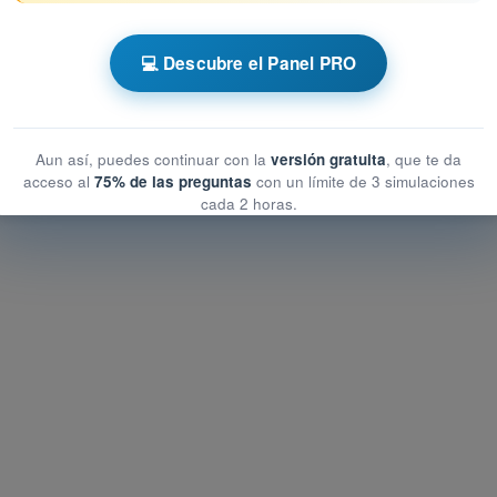
 AESA Drones A1-A3
💻 Descubre el Panel PRO
peracionales
operacionales
ionales
Aun así, puedes continuar con la
versión gratuita
, que te da
acceso al
75% de las preguntas
con un límite de 3 simulaciones
cada 2 horas.