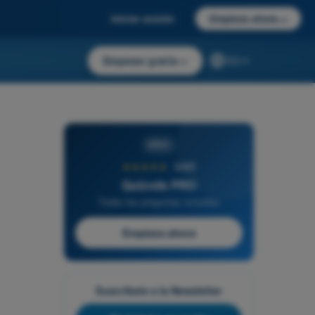
Iniciar sesión
Empieza ahora
→
Empezar gratis
→
ES
PRO
★★★★★
4,6/5
Quizvds PRO
Todas las preguntas incluidas
Empieza ahora
Suscríbete a la Newsletter