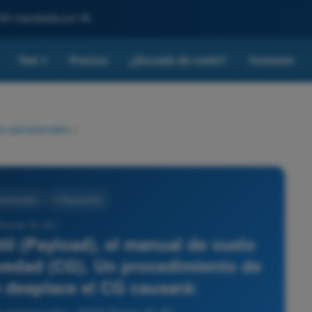
SA impulsada por IA.
Test
Precios
¿Escuela de vuelo?
Contacto
▾
s operacionales
>
racionales
4 Respuestas
Drones A1-A3 -
til (Payload), el manual de vuelo
vedad (CG). Un procedimiento de
e desplace el CG causará: