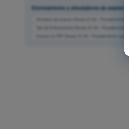
Entrenamiento y simuladores de examen
Simulacro de examen Drones A1-A3 - Procedimientos o
Test de Entrenamiento Drones A1-A3 - Procedimientos 
Examen en PDF Drones A1-A3 - Procedimientos operac