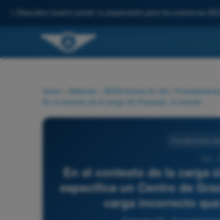
✨
Descubre nuestro portal: tu preparación para los exámenes AE
Home
>
Materias
>
AESA Drones A1-A3
>
Procedimiento
En el contexto de la carga útil (Payload), el manual de vuelo especifica un Centro de Gravedad (CG). Un procedimiento de carga incorrecto que desplace el CG causará:
Procedimientos ope
743 - 
En el contexto de la carga ú
especifica un Centro de Gra
carga incorrecto qu