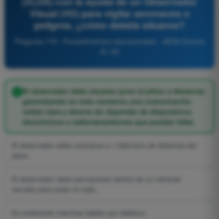
(VLOS) con la ayuda de un Observador
Visual (VO) para vigilar aeronaves o
peligros, ¿cómo debéis situaros?
Pregunta 778 - Procedimientos operacionales - AESA Drones
A1-A3
El observador debe situarse junto al piloto a distancia,
garantizando en todo momento una comunicación
verbal clara y directa sin depender de dispositivos
electrónicos o radiotransmisores que puedan fallar.
El observador debe colocarse a 1 kilómetro de distancia del
piloto.
El observador debe permanecer dentro de un vehículo
cerrado para evitar el ruido.
Es irrelevante mientras hablen por teléfono.