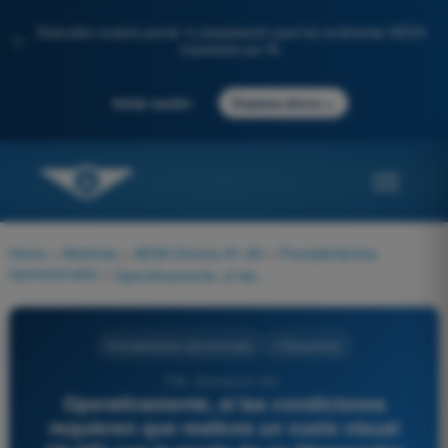
Descubre nuestro portal: tu preparación para los exámenes AESA
✨
impulsada por IA.
→
Iniciar sesión
Empieza ahora
Home
>
Materias
>
AESA Drones A1-A3
>
Procedimientos
operacionales
>
Operativamente, si las condiciones requieren que realices un vuelo visual (VLOS) con la ayuda de un Observador Visual (VO) para vigilar aeronaves o peligros, ¿cómo debéis situaros?
Procedimientos operacionales
4 Respuestas
778 - Drones A1-A3 -
Operativamente, si las condiciones
requieren que realices un vuelo visual