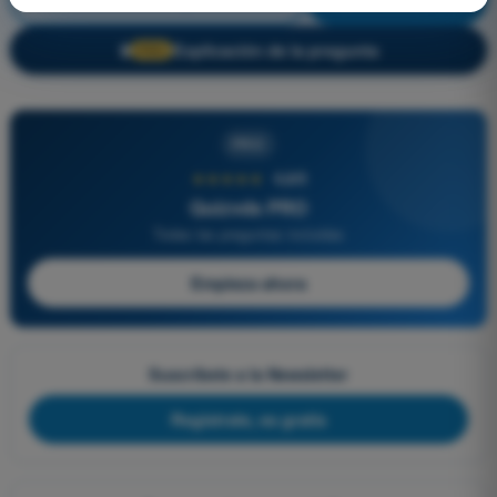
Explicación de la pregunta
🔒
PRO
PRO
★★★★★
4,6/5
Quizvds PRO
Todas las preguntas incluidas
Empieza ahora
Suscríbete a la Newsletter
Regístrate, es gratis