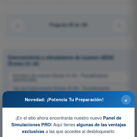
Pregunta 48 de 120
Entrenamiento y simuladores de examen AESA
Drones A1-A3
Simulacro de examen Drones A1-A3 - Procedimientos
operacionales
Test de Entrenamiento Drones A1-A3 - Procedimientos
operacionales
×
Novedad: ¡Potencia Tu Preparación!
Examen en PDF Drones A1-A3 - Procedimientos
operacionales
¡En el sitio ahora encontrarás nuestro nuevo
Panel de
! Aquí tienes
Simulaciones PRO
algunas de las ventajas
a las que accedes al desbloquearlo:
exclusivas