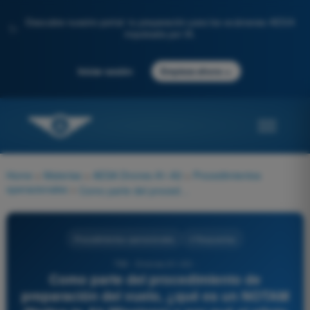
Descubre nuestro portal: tu preparación para los exámenes AESA
✨
impulsada por IA.
→
Iniciar sesión
Empieza ahora
Home
>
Materias
>
AESA Drones A1-A3
>
Procedimientos
operacionales
>
Como parte del procedimiento de preparación del vuelo, ¿qué es un NOTAM (Notice to Air Missions) y por qué el piloto de UAS debe consultarlo?
Procedimientos operacionales
4 Respuestas
799 - Drones A1-A3 -
Como parte del procedimiento de
preparación del vuelo, ¿qué es un NOTAM