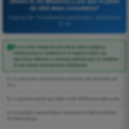
(Notice to Air Missions) y por qué el piloto
de UAS debe consultarlo?
Pregunta 799 - Procedimientos operacionales - AESA Drones
A1-A3
Es un aviso temporal que alerta sobre peligros,
restricciones o cambios en el espacio aéreo (ej.
ejercicios militares o eventos aéreos) que no estaban
en las cartas aeronáuticas habituales.
Es el manual de mantenimiento preventivo del fabricante del
dron.
Es un permiso escrito que debe enviar AESA para cada vuelo.
Es la previsión meteorológica mensual de la Agencia Estatal
de Meteorología.