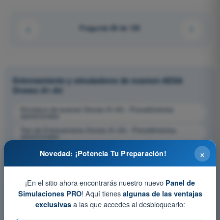
Pregunta 69 de 120
Entrenamiento y simuladores de examen AESA
Drones A1-A3
Simulacro de examen Drones A1-A3 - Procedimientos
operacionales
Test de Entrenamiento Drones A1-A3 - Procedimientos
operacionales
Examen en PDF Drones A1-A3 - Procedimientos
×
Novedad: ¡Potencia Tu Preparación!
operacionales
¡En el sitio ahora encontrarás nuestro nuevo
Panel de
! Aquí tienes
Simulaciones PRO
algunas de las ventajas
a las que accedes al desbloquearlo:
exclusivas