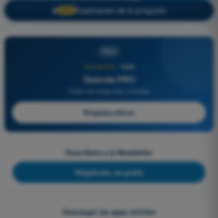
Explicación de la pregunta
🔒
PRO
PRO
★★★★★
4,6/5
Quizvds PRO
Todas las preguntas incluidas
Empieza ahora
Suscríbete a la Newsletter
Regístrate, es gratis
Descargar las apps móviles