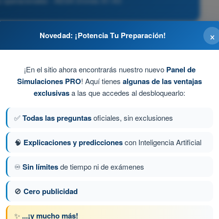
s operacionales - AESA Drones A1-A3
×
Novedad: ¡Potencia Tu Preparación!
por la cámara.
¡En el sitio ahora encontrarás nuestro nuevo
Panel de
 (CW) en un motor antihorario (CCW) impedirá que ese
Simulaciones PRO
! Aquí tienes
algunas de las ventajas
cando un vuelco violento de la aeronave al intentar
exclusivas
a las que accedes al desbloquearlo:
✅
Todas las preguntas
oficiales, sin exclusiones
ría.
🧠
Explicaciones y predicciones
con Inteligencia Artificial
.
♾️
Sin límites
de tiempo ni de exámenes
🚫
Cero publicidad
ta 98 de 120
Siguiente pregunta
✨
...¡y mucho más!