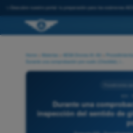
✨
Descubre nuestro portal: tu preparación para los exámenes AE
Home
>
Materias
>
AESA Drones A1-A3
>
Procedimiento
Durante una comprobación pre-vuelo (Checklist), la inspección del sentido de giro de las hélices es fundamental porque:
Procedimientos ope
828 - 
Durante una comprobaci
inspección del sentido de g
p