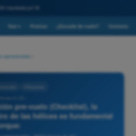
SA impulsada por IA.
Test
Precios
¿Escuela de vuelo?
Contacto
▾
s operacionales
>
racionales
4 Respuestas
Drones A1-A3 -
ón pre-vuelo (Checklist), la
iro de las hélices es fundamental
orque: