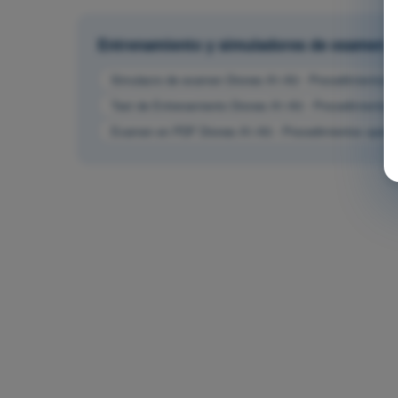
Entrenamiento y simuladores de examen
Simulacro de examen Drones A1-A3 - Procedimientos o
Test de Entrenamiento Drones A1-A3 - Procedimientos 
Examen en PDF Drones A1-A3 - Procedimientos operac