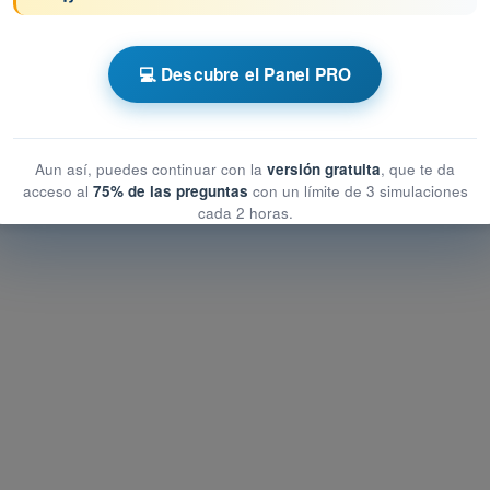
 AESA Drones A1-A3
💻 Descubre el Panel PRO
peracionales
operacionales
ionales
Aun así, puedes continuar con la
versión gratuita
, que te da
acceso al
75% de las preguntas
con un límite de 3 simulaciones
cada 2 horas.