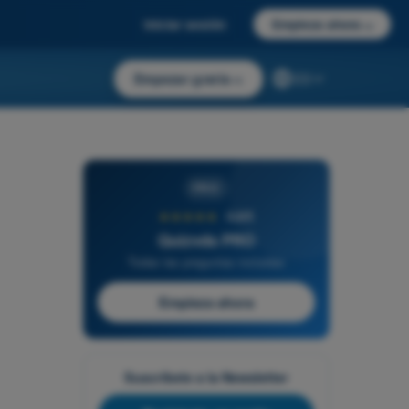
Iniciar sesión
Empieza ahora
→
Empezar gratis
→
ES
PRO
★★★★★
4,6/5
Quizvds PRO
Todas las preguntas incluidas
Empieza ahora
Suscríbete a la Newsletter