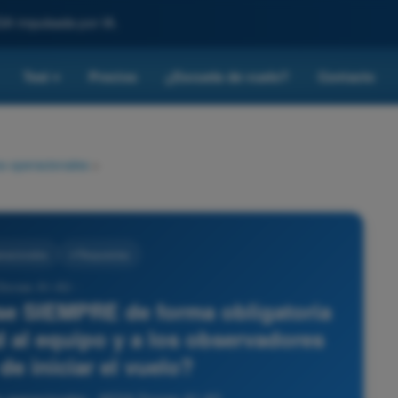
SA impulsada por IA.
Test
Precios
¿Escuela de vuelo?
Contacto
▾
s operacionales
>
racionales
4 Respuestas
Drones A1-A3 -
se SIEMPRE de forma obligatoria
ad al equipo y a los observadores
de iniciar el vuelo?