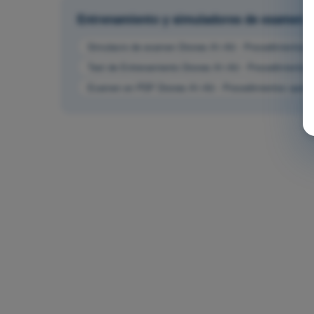
Entrenamiento y simuladores de examen
Simulacro de examen Drones A1-A3 - Procedimientos o
Test de Entrenamiento Drones A1-A3 - Procedimientos 
Examen en PDF Drones A1-A3 - Procedimientos operac