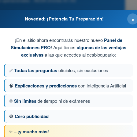
s operacionales - AESA Drones A1-A3
×
Novedad: ¡Potencia Tu Preparación!
zada a utilizar (ej. 'avión a las doce') y las vías de
el control y caiga.
¡En el sitio ahora encontrarás nuestro nuevo
Panel de
Simulaciones PRO
! Aquí tienes
algunas de las ventajas
del cliente.
exclusivas
a las que accedes al desbloquearlo:
✅
Todas las preguntas
oficiales, sin exclusiones
del dron.
🧠
Explicaciones y predicciones
con Inteligencia Artificial
♾️
Sin límites
de tiempo ni de exámenes
a 101 de 120
Siguiente pregunta
🚫
Cero publicidad
✨
...¡y mucho más!