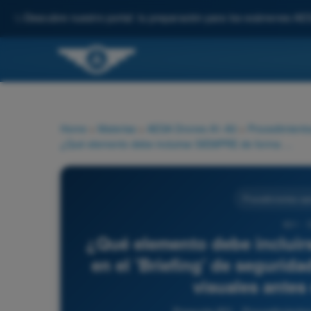
✨
Descubre nuestro portal: tu preparación para los exámenes AE
Home
>
Materias
>
AESA Drones A1-A3
>
Procedimiento
¿Qué elemento debe incluirse SIEMPRE de forma obligatoria en el 'Briefing' de seguridad al equipo y a los observadores visuales antes de iniciar el vuelo?
Procedimientos ope
831 - 
¿Qué elemento debe incluir
en el 'Briefing' de segurid
visuales antes 