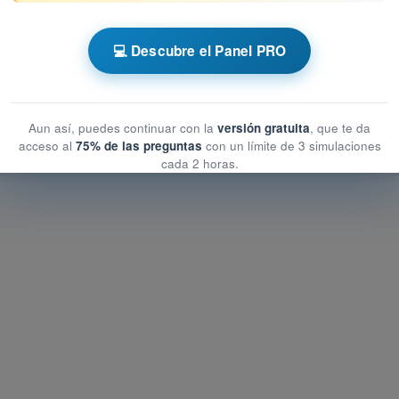
 AESA Drones A1-A3
💻 Descubre el Panel PRO
peracionales
operacionales
ionales
Aun así, puedes continuar con la
versión gratuita
, que te da
acceso al
75% de las preguntas
con un límite de 3 simulaciones
cada 2 horas.