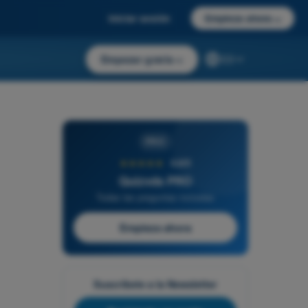
Iniciar sesión
Empieza ahora
→
Empezar gratis
→
ES
PRO
★★★★★
4,6/5
Quizvds PRO
Todas las preguntas incluidas
Empieza ahora
Suscríbete a la Newsletter