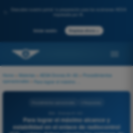
Descubre nuestro portal: tu preparación para los exámenes AESA
✨
impulsada por IA.
→
Iniciar sesión
Empieza ahora
Home
>
Materias
>
AESA Drones A1-A3
>
Procedimientos
operacionales
>
Para lograr el máximo alcance y estabilidad en el enlace de radiocontrol (C2), ¿cómo debes orientar las antenas de varilla (dipolo) estándar de tu emisora con respecto al dron?
Procedimientos operacionales
4 Respuestas
834 - Drones A1-A3 -
Para lograr el máximo alcance y
estabilidad en el enlace de radiocontrol