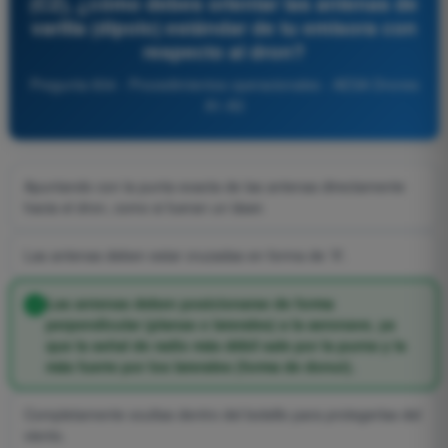
(C2), ¿cómo debes orientar las antenas de
varilla (dipolo) estándar de tu emisora con
respecto al dron?
Pregunta 834 - Procedimientos operacionales - AESA Drones
A1-A3
Apuntando con la punta exacta de las antenas directamente
hacia el dron, como si fueran un láser.
Las antenas deben estar cruzadas en forma de 'X'.
Las antenas deben posicionarse de forma
perpendicular (planas o laterales) a la aeronave, ya
que la señal de radio más débil sale por la punta y la
más fuerte por los laterales (forma de donut).
Completamente ocultas dentro del bolsillo para protegerlas del
viento.