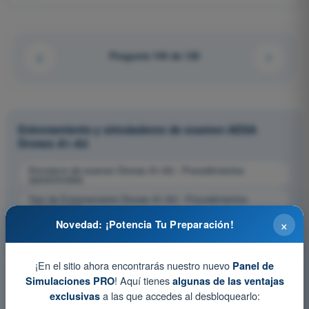
Pregunta 104 de 120
Entrenamiento y simuladores de examen AESA
Drones A1-A3
Simulacro de examen Drones A1-A3 - Procedimientos
operacionales
Test de Entrenamiento Drones A1-A3 - Procedimientos
operacionales
×
Novedad: ¡Potencia Tu Preparación!
Examen en PDF Drones A1-A3 - Procedimientos
operacionales
¡En el sitio ahora encontrarás nuestro nuevo
Panel de
! Aquí tienes
Simulaciones PRO
algunas de las ventajas
a las que accedes al desbloquearlo:
exclusivas