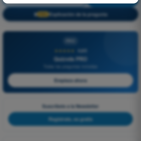
Explicación de la pregunta
🔒
PRO
PRO
★★★★★
4,6/5
Quizvds PRO
Todas las preguntas incluidas
Empieza ahora
Suscríbete a la Newsletter
Regístrate, es gratis