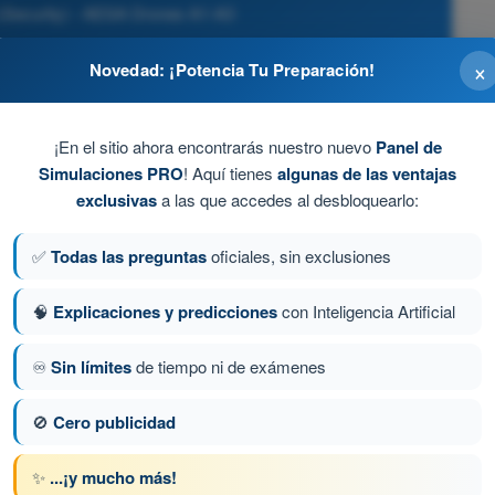
 (Security) - AESA Drones A1-A3
×
Novedad: ¡Potencia Tu Preparación!
máxima velocidad.
¡En el sitio ahora encontrarás nuestro nuevo
Panel de
Simulaciones PRO
! Aquí tienes
algunas de las ventajas
n el ruido.
exclusivas
a las que accedes al desbloquearlo:
rrizar inmediatamente en un lugar seguro o abortar
✅
Todas las preguntas
oficiales, sin exclusiones
ificar urgentemente el ataque intencionado a la Policía
🧠
Explicaciones y predicciones
con Inteligencia Artificial
 del mando.
♾️
Sin límites
de tiempo ni de exámenes
🚫
Cero publicidad
ta 20 de 110
Siguiente pregunta
✨
...¡y mucho más!